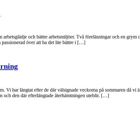
0
arbetsglädje och bättre arbetsmiljöer. Två föreläsningar och en grym ch
 passionerad över att ha det lite bättre i […]
yrning
n. Vi har längtat efter de där välsignade veckorna på sommaren då vi äntl
n och den där efterlängtade återhämtningen uteblir. […]