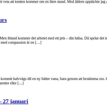
att veta att tomten kommer om en liten stund. Med åldern upptäckte jag 
urs
Men ibland kommer det arbetet med ett pris – din hälsa. Då spelar det ing
ng med compassion är en […]
ar kommit halvvägs till en ny bättre vana, bara genom att bestämma oss. O
garetter eller […]
– 27 januari