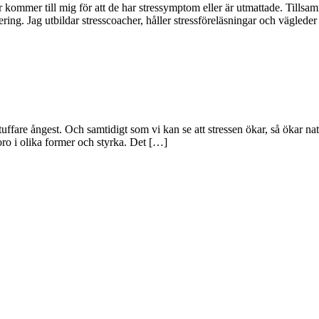
r kommer till mig för att de har stressymptom eller är utmattade. Tills
ring. Jag utbildar stresscoacher, håller stressföreläsningar och väglede
tuffare ångest. Och samtidigt som vi kan se att stressen ökar, så ökar n
oro i olika former och styrka. Det […]