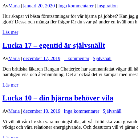
Av
Maria
|
januari 20, 2020
|
Inga kommentarer
|
Inspiration
Hur skapar vi bästa förutsättningar för vår hjärna på jobbet? Kan jag 
gjort? Dessa och många fler frågor får du svar på under en kväll om 
Läs mer
Lucka 17 – egentid är självsnällt
Av
Maria
|
december 17, 2019
|
1 kommentar
|
Självsnäll
Den brittiska läkaren Rangan Chatterjee har sammanfattat vägar till häl
nämligen vila och återhämtning. Det är också det vi kämpar med mest i
Läs mer
Lucka 10 – din hjärna behöver vila
Av
Maria
|
december 10, 2019
|
Inga kommentarer
|
Självsnäll
Vi vill att våra liv ska vara meningsfulla, att vår fritid ska vara giva
viktigt och våra relationer energigivande. Och dessutom vill vi gärna
Läs mer