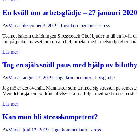
En kväll om arbetsglädje – 27 januari 202
Av
Maria
|
december 3, 2019
|
Inga kommentarer
|
stress
Teamet bakom utbildningen Stresscoach Chef bjuder in till en kväll om 
kul på jobbet, oavsett om du är chef, arbetar med arbetsmiljö eller bara
Läs mer
Tog en självsnäll paus med hjälp av biluth
Av
Maria
|
augusti 7, 2019
|
Inga kommentarer
|
Livsglädje
Jag möter det överallt. Människor som tar med sig stressen på semester
Men det höga tempot från arbetsveckorna följer med rakt in i semester
Läs mer
Kan man bli stresskompetent?
Av
Maria
|
juni 12, 2019
|
Inga kommentarer
|
stress