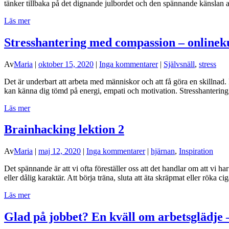
tänker tillbaka på det dignande julbordet och den spännande känslan 
Läs mer
Stresshantering med compassion – onlinek
Av
Maria
|
oktober 15, 2020
|
Inga kommentarer
|
Självsnäll
,
stress
Det är underbart att arbeta med människor och att få göra en skillnad. 
kan känna dig tömd på energi, empati och motivation. Stresshanteri
Läs mer
Brainhacking lektion 2
Av
Maria
|
maj 12, 2020
|
Inga kommentarer
|
hjärnan
,
Inspiration
Det spännande är att vi ofta föreställer oss att det handlar om att vi h
eller dålig karaktär. Att börja träna, sluta att äta skräpmat eller röka ci
Läs mer
Glad på jobbet? En kväll om arbetsglädje 