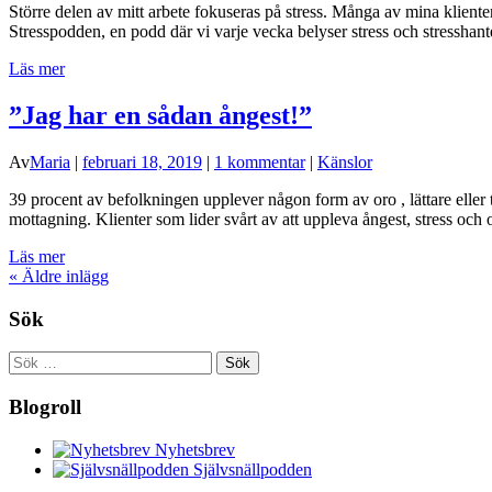
Större delen av mitt arbete fokuseras på stress. Många av mina kliente
Stresspodden, en podd där vi varje vecka belyser stress och stresshante
Läs mer
”Jag har en sådan ångest!”
Av
Maria
|
februari 18, 2019
|
1 kommentar
|
Känslor
39 procent av befolkningen upplever någon form av oro , lättare eller 
mottagning. Klienter som lider svårt av att uppleva ångest, stress och 
Läs mer
«
Äldre inlägg
Sök
Sök
efter:
Blogroll
Nyhetsbrev
Självsnällpodden