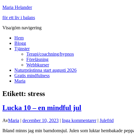
Maria Helander
för ett liv i balans
Visa/göm navigering
Hem
Blogg
Tjänster
Terapi/coachning/hypnos
Föreläsning
Webbkurser
Naturprästinna start augusti 2026
Gratis mindfulness
Maria
Etikett:
stress
Lucka 10 – en mindful jul
Av
Maria
|
december 10, 2023
|
Inga kommentarer
|
Julefrid
Ibland minns jag min barndomsjul. Julen som luktar hembakade pepparka