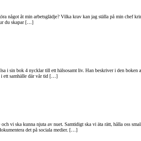
göra något åt min arbetsglädje? Vilka krav kan jag ställa på min chef kri
hur du skapar […]
sa i sin bok 4 nycklar till ett hälsosamt liv. Han beskriver i den boken 
 ett samhälle där vår tid […]
nde och vi ska kunna njuta av nuet. Samtidigt ska vi äta rätt, hålla oss s
 dokumentera det på sociala medier. […]