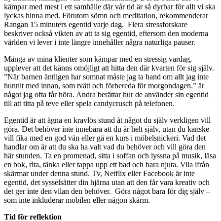
kämpar med mest i ett samhälle där vår tid är så dyrbar för allt vi ska
lyckas hinna med. Förutom sömn och meditation, rekommenderar
Rangan 15 minuters egentid varje dag. Flera stressforskare
beskriver också vikten av att ta sig egentid, eftersom den moderna
världen vi lever i inte längre innehåller några naturliga pauser.
Många av mina klienter som kämpar med en stressig vardag,
upplever att det känns omöjligt att hitta den där kvarten för sig själv.
”När barnen äntligen har somnat måste jag ta hand om allt jag inte
hunnit med innan, som tvätt och förbereda för morgondagen.” är
något jag ofta får höra. Andra berättar hur de använder sin egentid
till att titta på teve eller spela candycrusch på telefonen.
Egentid är att ägna en kravlös stund åt något du själv verkligen vill
göra. Det behöver inte innebära att du är helt själv, utan du kanske
vill fika med en god vän eller gå en kurs i möbelsnickeri. Vad det
handlar om är att du ska ha valt vad du behöver och vill göra den
här stunden. Ta en promenad, sitta i soffan och lyssna på musik, läsa
en bok, rita, tänka eller tappa upp ett bad och bara njuta. Vila ifrån
skärmar under denna stund. Tv, Netflix eller Facebook är inte
egentid, det sysselsätter din hjärna utan att den får vara kreativ och
det ger inte den vilan den behöver. Göra något bara för dig själv –
som inte inkluderar mobilen eller någon skärm.
Tid för reflektion