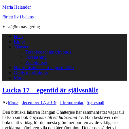
Maria Helander
för ett liv i balans
Visa/göm navigering
Hem
Blogg
Tjänster
Terapi/coachning/hypnos
Föreläsning
Webbkurser
Naturprästinna start augusti 2026
Gratis mindfulness
Maria
Lucka 17 – egentid är självsnällt
Av
Maria
|
december 17, 2019
|
1 kommentar
|
Självsnäll
Den brittiska läkaren Rangan Chatterjee har sammanfattat vägar till
hälsa i sin bok
4 nycklar till ett hälsosamt liv
. Han beskriver i den
boken att vi idag för det mesta glömmer bort en av de viktigaste
nycklarna, nämligen vila och återhämtning. Det är också det vi