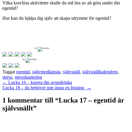
Vilka kravlösa aktiviteter skulle du må bra av att göra under din
egentid?
Hur kan du hjälpa dig själv att skapa utrymme för egentid?
by
by
Taggat
egentid
,
självmedkänsla
,
självsnäll
,
självsnällkalendern
,
stress
,
stresshantering
Inläggsnavigering
←
Lucka 16 – kurera din avundsjuka
Lucka 18 – du behöver inte ännu en lösning
→
1 kommentar till “
Lucka 17 – egentid är
självsnällt
”