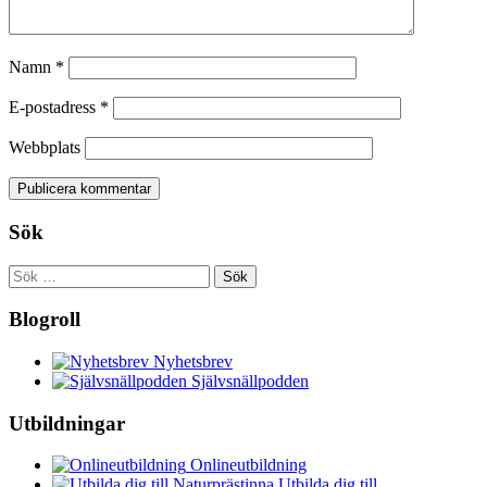
Namn
*
E-postadress
*
Webbplats
Sök
Sök
efter:
Blogroll
Nyhetsbrev
Självsnällpodden
Utbildningar
Onlineutbildning
Utbilda dig till