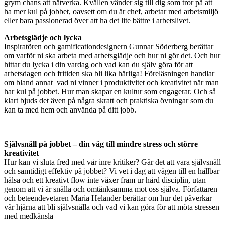
grym chans att nätverka. Kvällen vänder sig till dig som tror på att
ha mer kul på jobbet, oavsett om du är chef, arbetar med arbetsmiljö
eller bara passionerad över att ha det lite bättre i arbetslivet.
Arbetsglädje och lycka
Inspiratören och gamificationdesignern Gunnar Söderberg berättar
om varför ni ska arbeta med arbetsglädje och hur ni gör det. Och hur
hittar du lycka i din vardag och vad kan du själv göra för att
arbetsdagen och fritiden ska bli lika härliga! Föreläsningen handlar
om bland annat vad ni vinner i produktivitet och kreativitet när man
har kul på jobbet. Hur man skapar en kultur som engagerar. Och så
klart bjuds det även på några skratt och praktiska övningar som du
kan ta med hem och använda på ditt jobb.
Självsnäll på jobbet – din väg till mindre stress och större
kreativitet
Hur kan vi sluta fred med vår inre kritiker? Går det att vara självsnäll
och samtidigt effektiv på jobbet? Vi vet i dag att vägen till en hållbar
hälsa och ett kreativt flow inte växer fram ur hård disciplin, utan
genom att vi är snälla och omtänksamma mot oss själva. Författaren
och beteendevetaren Maria Helander berättar om hur det påverkar
vår hjärna att bli självsnälla och vad vi kan göra för att möta stressen
med medkänsla