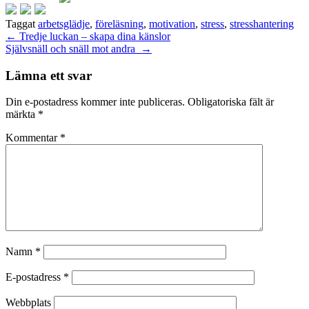
Taggat
arbetsglädje
,
föreläsning
,
motivation
,
stress
,
stresshantering
Inläggsnavigering
←
Tredje luckan – skapa dina känslor
Självsnäll och snäll mot andra
→
Lämna ett svar
Din e-postadress kommer inte publiceras.
Obligatoriska fält är
märkta
*
Kommentar
*
Namn
*
E-postadress
*
Webbplats