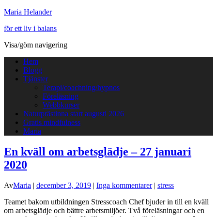
Maria Helander
för ett liv i balans
Visa/göm navigering
Hem
Blogg
Tjänster
Terapi/coachning/hypnos
Föreläsning
Webbkurser
Naturprästinna start augusti 2026
Gratis mindfulness
Maria
En kväll om arbetsglädje – 27 januari
2020
Av
Maria
|
december 3, 2019
|
Inga kommentarer
|
stress
Teamet bakom utbildningen Stresscoach Chef bjuder in till en kväll
om arbetsglädje och bättre arbetsmiljöer. Två föreläsningar och en