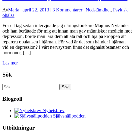
Av
Maria
|
april 22, 2013
|
3 Kommentarer
|
Nedstämdhet
,
Psykisk
ohälsa
För ett tag sedan intervjuade jag näringsforskare Magnus Nylander
och han berättade för mig att innan man gav människor medicin mot
depression, borde man lära dem att äta rätt och hjälpa kroppen att
reparera obalansen i hjärnan. För vad är det som händer i hjärnan
vid en depression? I vårt nervsystem finns det signalsubstanser och
hormoner, […]
Läs mer
Sök
Sök
efter:
Blogroll
Nyhetsbrev
Självsnällpodden
Utbildningar