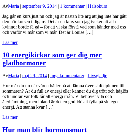
Av
Maria
|
september 9, 2014
|
1 kommentar
|
Hälsokurs
Jag går en kurs just nu och jag är nästan lite arg att jag inte har gått
den här kursen tidigare. Det är en kurs som jag tycker att alla
kvinnor borde få gå – för att vi ska förstå vad som händer med oss
och varför vi mår som vi mår. Det är Louise […]
Läs mer
10 energikickar som ger dig mer
gladhormoner
Av
Maria
|
maj 29, 2014
|
Inga kommentarer
|
Livsglädje
Hur mår du nu när våren håller på att lämna över stafettpinnen till
sommaren? Är du full av energi eller känner du dig trött och håglös
och undrar var folk får all energi ifrån. Vi behöver vila och
återhämtning, men ibland är det en god idé att fylla på sin egen
energi. Att stanna kvar […]
Läs mer
Hur man blir hormonsmart