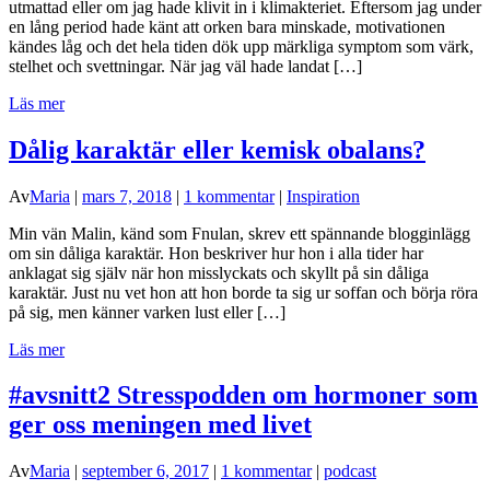
utmattad eller om jag hade klivit in i klimakteriet. Eftersom jag under
en lång period hade känt att orken bara minskade, motivationen
kändes låg och det hela tiden dök upp märkliga symptom som värk,
stelhet och svettningar. När jag väl hade landat […]
Läs mer
Dålig karaktär eller kemisk obalans?
Av
Maria
|
mars 7, 2018
|
1 kommentar
|
Inspiration
Min vän Malin, känd som Fnulan, skrev ett spännande blogginlägg
om sin dåliga karaktär. Hon beskriver hur hon i alla tider har
anklagat sig själv när hon misslyckats och skyllt på sin dåliga
karaktär. Just nu vet hon att hon borde ta sig ur soffan och börja röra
på sig, men känner varken lust eller […]
Läs mer
#avsnitt2 Stresspodden om hormoner som
ger oss meningen med livet
Av
Maria
|
september 6, 2017
|
1 kommentar
|
podcast