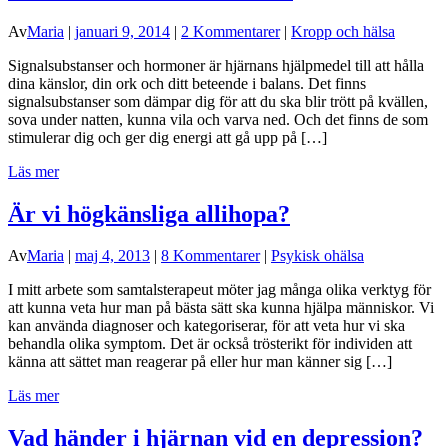
Av
Maria
|
januari 9, 2014
|
2 Kommentarer
|
Kropp och hälsa
Signalsubstanser och hormoner är hjärnans hjälpmedel till att hålla
dina känslor, din ork och ditt beteende i balans. Det finns
signalsubstanser som dämpar dig för att du ska blir trött på kvällen,
sova under natten, kunna vila och varva ned. Och det finns de som
stimulerar dig och ger dig energi att gå upp på […]
Läs mer
Är vi högkänsliga allihopa?
Av
Maria
|
maj 4, 2013
|
8 Kommentarer
|
Psykisk ohälsa
I mitt arbete som samtalsterapeut möter jag många olika verktyg för
att kunna veta hur man på bästa sätt ska kunna hjälpa människor. Vi
kan använda diagnoser och kategoriserar, för att veta hur vi ska
behandla olika symptom. Det är också trösterikt för individen att
känna att sättet man reagerar på eller hur man känner sig […]
Läs mer
Vad händer i hjärnan vid en depression?