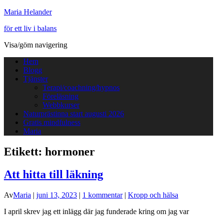
Maria Helander
för ett liv i balans
Visa/göm navigering
Hem
Blogg
Tjänster
Terapi/coachning/hypnos
Föreläsning
Webbkurser
Naturprästinna start augusti 2026
Gratis mindfulness
Maria
Etikett:
hormoner
Att hitta till läkning
Av
Maria
|
juni 13, 2023
|
1 kommentar
|
Kropp och hälsa
I april skrev jag ett inlägg där jag funderade kring om jag var