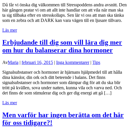
Då får vi önska dig välkommen till Stresspoddens andra avsnitt. Den
här gången pratar vi om att allt inte handlar om att vila när man ska
ta sig tillbaka efter en stresskollaps. Sen lär vi oss att man ska tänka
som en zebra och att DARK kan vara vägen till en ljusare tillvaro.
Läs mer
Erbjudande till dig som vill lära dig mer
om hur du balanserar dina hormoner
Av
Maria
|
februari 16, 2015
|
Inga kommentarer
|
Tips
Signalsubstanser och hormoner är hjärnans hjälpmedel till att hålla
dina känslor, din ork och ditt beteende i balans. Det finns
signalsubstanser och hormoner som dämpar dig för att du ska blir
trött på kvällen, sova under natten, kunna vila och varva ned. Och
det finns de som stimulerar dig och ger dig energi att gå […]
Läs mer
Men varför har ingen berätta om det här
för oss tidigare?!