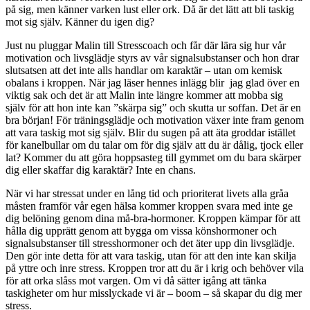
på sig, men känner varken lust eller ork. Då är det lätt att bli taskig
mot sig själv. Känner du igen dig?
Just nu pluggar Malin till Stresscoach och får där lära sig hur vår
motivation och livsglädje styrs av vår signalsubstanser och hon drar
slutsatsen att det inte alls handlar om karaktär – utan om kemisk
obalans i kroppen. När jag läser hennes inlägg blir jag glad över en
viktig sak och det är att Malin inte längre kommer att mobba sig
själv för att hon inte kan ”skärpa sig” och skutta ur soffan. Det är en
bra början! För träningsglädje och motivation växer inte fram genom
att vara taskig mot sig själv. Blir du sugen på att äta groddar istället
för kanelbullar om du talar om för dig själv att du är dålig, tjock eller
lat? Kommer du att göra hoppsasteg till gymmet om du bara skärper
dig eller skaffar dig karaktär? Inte en chans.
När vi har stressat under en lång tid och prioriterat livets alla gråa
måsten framför vår egen hälsa kommer kroppen svara med inte ge
dig belöning genom dina må-bra-hormoner. Kroppen kämpar för att
hålla dig upprätt genom att bygga om vissa könshormoner och
signalsubstanser till stresshormoner och det äter upp din livsglädje.
Den gör inte detta för att vara taskig, utan för att den inte kan skilja
på yttre och inre stress. Kroppen tror att du är i krig och behöver vila
för att orka slåss mot vargen. Om vi då sätter igång att tänka
taskigheter om hur misslyckade vi är – boom – så skapar du dig mer
stress.