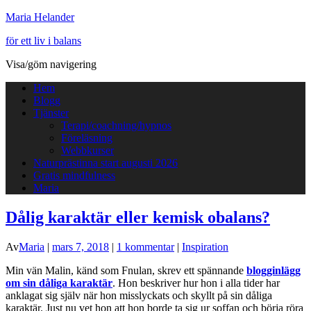
Maria Helander
för ett liv i balans
Visa/göm navigering
Hem
Blogg
Tjänster
Terapi/coachning/hypnos
Föreläsning
Webbkurser
Naturprästinna start augusti 2026
Gratis mindfulness
Maria
Dålig karaktär eller kemisk obalans?
Av
Maria
|
mars 7, 2018
|
1 kommentar
|
Inspiration
Min vän Malin, känd som Fnulan, skrev ett spännande
blogginlägg
om sin dåliga karaktär
. Hon beskriver hur hon i alla tider har
anklagat sig själv när hon misslyckats och skyllt på sin dåliga
karaktär. Just nu vet hon att hon borde ta sig ur soffan och börja röra