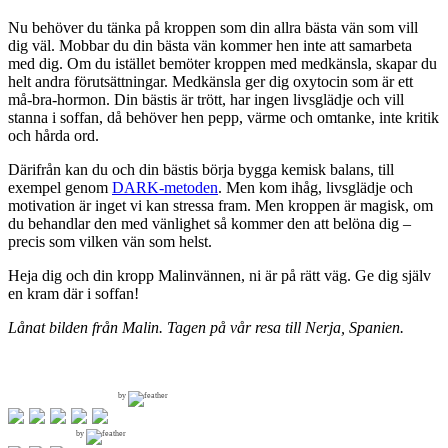
Nu behöver du tänka på kroppen som din allra bästa vän som vill
dig väl. Mobbar du din bästa vän kommer hen inte att samarbeta
med dig. Om du istället bemöter kroppen med medkänsla, skapar du
helt andra förutsättningar. Medkänsla ger dig oxytocin som är ett
må-bra-hormon. Din bästis är trött, har ingen livsglädje och vill
stanna i soffan, då behöver hen pepp, värme och omtanke, inte kritik
och hårda ord.
Därifrån kan du och din bästis börja bygga kemisk balans, till
exempel genom
DARK-metoden
. Men kom ihåg, livsglädje och
motivation är inget vi kan stressa fram. Men kroppen är magisk, om
du behandlar den med vänlighet så kommer den att belöna dig –
precis som vilken vän som helst.
Heja dig och din kropp Malinvännen, ni är på rätt väg. Ge dig själv
en kram där i soffan!
Lånat bilden från Malin. Tagen på vår resa till Nerja, Spanien.
by
by