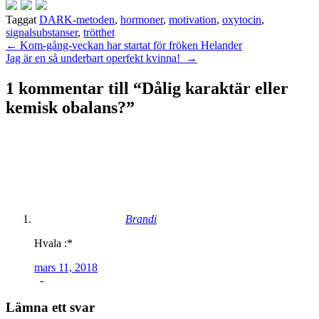
Taggat
DARK-metoden
,
hormoner
,
motivation
,
oxytocin
,
signalsubstanser
,
trötthet
Inläggsnavigering
←
Kom-gång-veckan har startat för fröken Helander
Jag är en så underbart operfekt kvinna!
→
1 kommentar till “
Dålig karaktär eller
kemisk obalans?
”
Brandi
Hvala :*
mars 11, 2018
-
Lämna ett svar