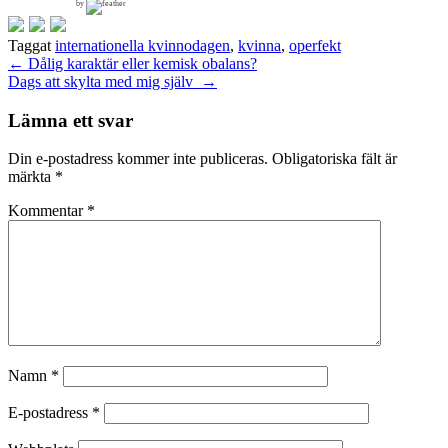
by
Taggat
internationella kvinnodagen
,
kvinna
,
operfekt
Inläggsnavigering
←
Dålig karaktär eller kemisk obalans?
Dags att skylta med mig själv
→
Lämna ett svar
Din e-postadress kommer inte publiceras.
Obligatoriska fält är
märkta
*
Kommentar
*
Namn
*
E-postadress
*