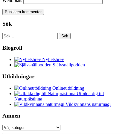
Webbplats
Sök
Sök
efter:
Blogroll
Nyhetsbrev
Självsnällpodden
Utbildningar
Onlineutbildning
Utbilda dig till
Naturprästinna
Vildkvinnans naturmagi
Ämnen
Ämnen