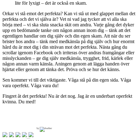
lite för lyxigt – det är också en skam.
Orkar vi stå emot det perfekta? Kan vi stå ut med glappet mellan det
perfekta och det vi själva är? Vet ni vad jag tycker att vi alla ska
börja med – vi ska sluta snacka skit om andra. Varje gång det dyker
upp en bedömande tanke om någon annan inom dig – tänk att det
egentligen handlar om dig själv och din egen skam. Att när du ser
brister hos andra – tänk med medkänsla på dig själv och hur enormt
hård du är mot dig i din strävan mot det perfekta. Nästa gång du
scrollar igenom Facebook och irriteras över andras framgångar eller
misslyckanden – ge dig själv medkänsla, trygghet, frid, kärlek eller
någon annan varm känsla. Aningen genom att lägga handen över
hjärtat eller genom att tänka det. Pröva och se hur det känns.
Sen kommer vi till det viktigaste. Våga stå på din egen sida. Våga
vara operfekt. Våga vara du!
Fingret åt det perfekta! Nu är det nog. Jag är en underbart operfekt
kvinna. Du med!
by