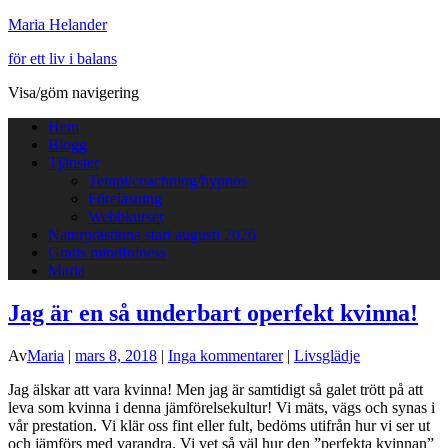
Maria Helander
för ett liv i balans
Visa/göm navigering
Hem
Blogg
Tjänster
Terapi/coachning/hypnos
Föreläsning
Webbkurser
Naturprästinna start augusti 2026
Gratis mindfulness
Maria
Jag är en så underbart operfekt kvinna!
Av
Maria
|
mars 8, 2018
|
Inga kommentarer
|
Livsglädje
Jag älskar att vara kvinna! Men jag är samtidigt så galet trött på att
leva som kvinna i denna jämförelsekultur! Vi mäts, vägs och synas i
vår prestation. Vi klär oss fint eller fult, bedöms utifrån hur vi ser ut
och jämförs med varandra. Vi vet så väl hur den ”perfekta kvinnan”