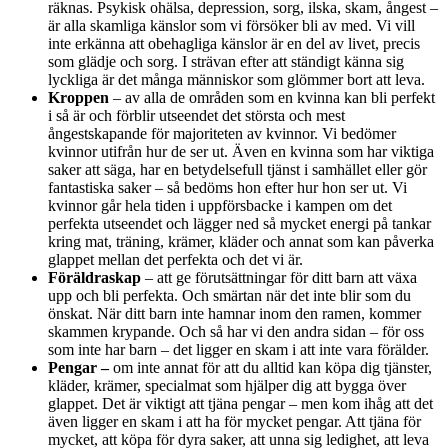
räknas. Psykisk ohälsa, depression, sorg, ilska, skam, ångest –
är alla skamliga känslor som vi försöker bli av med. Vi vill
inte erkänna att obehagliga känslor är en del av livet, precis
som glädje och sorg. I strävan efter att ständigt känna sig
lyckliga är det många människor som glömmer bort att leva.
Kroppen
– av alla de områden som en kvinna kan bli perfekt
i så är och förblir utseendet det största och mest
ångestskapande för majoriteten av kvinnor. Vi bedömer
kvinnor utifrån hur de ser ut. Även en kvinna som har viktiga
saker att säga, har en betydelsefull tjänst i samhället eller gör
fantastiska saker – så bedöms hon efter hur hon ser ut. Vi
kvinnor går hela tiden i uppförsbacke i kampen om det
perfekta utseendet och lägger ned så mycket energi på tankar
kring mat, träning, krämer, kläder och annat som kan påverka
glappet mellan det perfekta och det vi är.
Föräldraskap
– att ge förutsättningar för ditt barn att växa
upp och bli perfekta. Och smärtan när det inte blir som du
önskat. När ditt barn inte hamnar inom den ramen, kommer
skammen krypande. Och så har vi den andra sidan – för oss
som inte har barn – det ligger en skam i att inte vara förälder.
Pengar –
om inte annat för att du alltid kan köpa dig tjänster,
kläder, krämer, specialmat som hjälper dig att bygga över
glappet. Det är viktigt att tjäna pengar – men kom ihåg att det
även ligger en skam i att ha för mycket pengar. Att tjäna för
mycket, att köpa för dyra saker, att unna sig ledighet, att leva