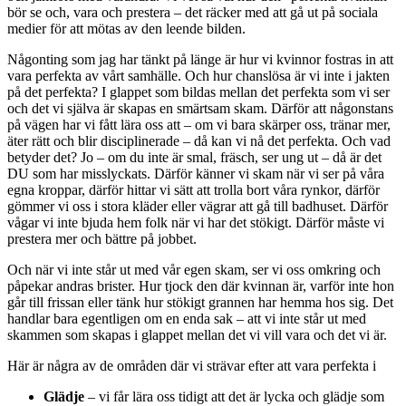
bör se och, vara och prestera – det räcker med att gå ut på sociala
medier för att mötas av den leende bilden.
Någonting som jag har tänkt på länge är hur vi kvinnor fostras in att
vara perfekta av vårt samhälle. Och hur chanslösa är vi inte i jakten
på det perfekta? I glappet som bildas mellan det perfekta som vi ser
och det vi själva är skapas en smärtsam skam. Därför att någonstans
på vägen har vi fått lära oss att – om vi bara skärper oss, tränar mer,
äter rätt och blir disciplinerade – då kan vi nå det perfekta. Och vad
betyder det? Jo – om du inte är smal, fräsch, ser ung ut – då är det
DU som har misslyckats. Därför känner vi skam när vi ser på våra
egna kroppar, därför hittar vi sätt att trolla bort våra rynkor, därför
gömmer vi oss i stora kläder eller vägrar att gå till badhuset. Därför
vågar vi inte bjuda hem folk när vi har det stökigt. Därför måste vi
prestera mer och bättre på jobbet.
Och när vi inte står ut med vår egen skam, ser vi oss omkring och
påpekar andras brister. Hur tjock den där kvinnan är, varför inte hon
går till frissan eller tänk hur stökigt grannen har hemma hos sig. Det
handlar bara egentligen om en enda sak – att vi inte står ut med
skammen som skapas i glappet mellan det vi vill vara och det vi är.
Här är några av de områden där vi strävar efter att vara perfekta i
Glädje
– vi får lära oss tidigt att det är lycka och glädje som