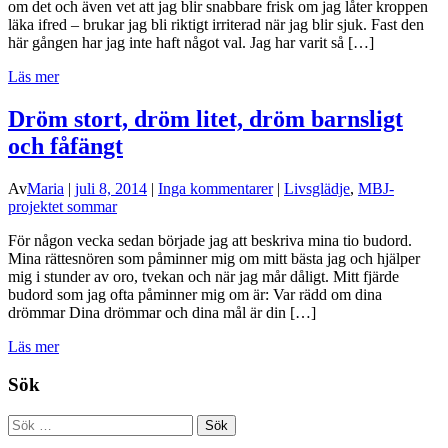
om det och även vet att jag blir snabbare frisk om jag låter kroppen
läka ifred – brukar jag bli riktigt irriterad när jag blir sjuk. Fast den
här gången har jag inte haft något val. Jag har varit så […]
Läs mer
Dröm stort, dröm litet, dröm barnsligt
och fåfängt
Av
Maria
|
juli 8, 2014
|
Inga kommentarer
|
Livsglädje
,
MBJ-
projektet sommar
För någon vecka sedan började jag att beskriva mina tio budord.
Mina rättesnören som påminner mig om mitt bästa jag och hjälper
mig i stunder av oro, tvekan och när jag mår dåligt. Mitt fjärde
budord som jag ofta påminner mig om är: Var rädd om dina
drömmar Dina drömmar och dina mål är din […]
Läs mer
Sök
Sök
efter: