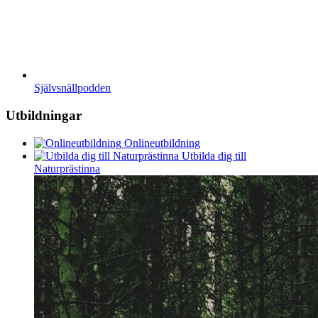
Självsnällpodden
Utbildningar
Onlineutbildning
Utbilda dig till
Naturprästinna