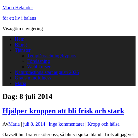
Maria Helander
för ett liv i balans
Visa/göm navigering
Hem
Blogg
Tjänster
Terapi/coachning/hypnos
Föreläsning
Webbkurser
Naturprästinna start augusti 2026
Gratis mindfulness
Maria
Dag:
8 juli 2014
Hjälper kroppen att bli frisk och stark
Av
Maria
|
juli 8, 2014
|
Inga kommentarer
|
Kropp och hälsa
Oavsett hur bra vi sköter oss, så blir vi sjuka ibland. Trots att jag vet