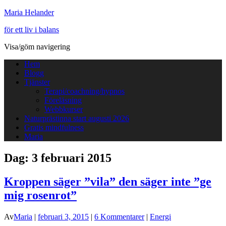
Maria Helander
för ett liv i balans
Visa/göm navigering
Hem
Blogg
Tjänster
Terapi/coachning/hypnos
Föreläsning
Webbkurser
Naturprästinna start augusti 2026
Gratis mindfulness
Maria
Dag:
3 februari 2015
Kroppen säger ”vila” den säger inte ”ge
mig rosenrot”
Av
Maria
|
februari 3, 2015
|
6 Kommentarer
|
Energi