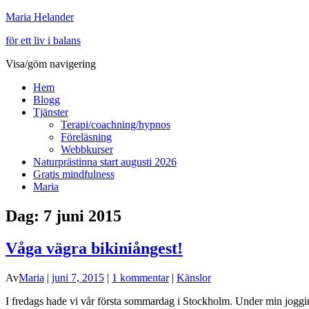
Maria Helander
för ett liv i balans
Visa/göm navigering
Hem
Blogg
Tjänster
Terapi/coachning/hypnos
Föreläsning
Webbkurser
Naturprästinna start augusti 2026
Gratis mindfulness
Maria
Dag:
7 juni 2015
Våga vägra bikiniångest!
Av
Maria
|
juni 7, 2015
|
1 kommentar
|
Känslor
I fredags hade vi vår första sommardag i Stockholm. Under min jogging