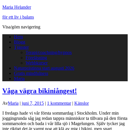
Maria Helander
för ett liv i balans
Visa/göm navigering
Hem
Blogg
Tjänster
Terapi/coachning/hypnos
Föreläsning
Webbkurser
Naturprästinna start augusti 2026
Gratis mindfulness
Maria
Våga vägra bikiniångest!
Av
Maria
|
juni 7, 2015
|
1 kommentar
|
Känslor
I fredags hade vi vår första sommardag i Stockholm. Under min
joggingrunda såg jag redan tappra människor ta tillvara på den första
sommarsolen och bada i vår lilla sjö i Magelungen. Själv tycker jag
inte riktigt det är varmt nog att klä av mig i bikini, men snart