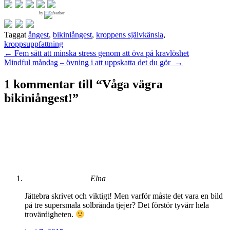
by
Taggat
ångest
,
bikiniångest
,
kroppens självkänsla
,
kroppsuppfattning
Inläggsnavigering
←
Fem sätt att minska stress genom att öva på kravlöshet
Mindful måndag – övning i att uppskatta det du gör
→
1 kommentar till “
Våga vägra
bikiniångest!
”
Elna
Jättebra skrivet och viktigt! Men varför måste det vara en bild
på tre supersmala solbrända tjejer? Det förstör tyvärr hela
trovärdigheten.