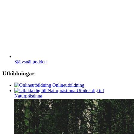
Självsnällpodden
Utbildningar
Onlineutbildning
Utbilda dig till
Naturprästinna