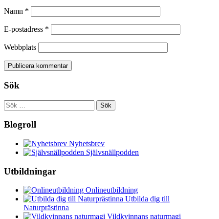
Namn
*
E-postadress
*
Webbplats
Sök
Sök
efter:
Blogroll
Nyhetsbrev
Självsnällpodden
Utbildningar
Onlineutbildning
Utbilda dig till
Naturprästinna
Vildkvinnans naturmagi