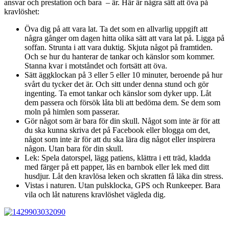
ansvar och prestation och bara – är. Här är några sätt att öva på
kravlöshet:
Öva dig på att vara lat. Ta det som en allvarlig uppgift att
några gånger om dagen hitta olika sätt att vara lat på. Ligga på
soffan. Strunta i att vara duktig. Skjuta något på framtiden.
Och se hur du hanterar de tankar och känslor som kommer.
Stanna kvar i motståndet och fortsätt att öva.
Sätt äggklockan på 3 eller 5 eller 10 minuter, beroende på hur
svårt du tycker det är. Och sitt under denna stund och gör
ingenting. Ta emot tankar och känslor som dyker upp. Låt
dem passera och försök låta bli att bedöma dem. Se dem som
moln på himlen som passerar.
Gör något som är bara för din skull. Något som inte är för att
du ska kunna skriva det på Facebook eller blogga om det,
något som inte är för att du ska lära dig något eller inspirera
någon. Utan bara för din skull.
Lek: Spela datorspel, lägg patiens, klättra i ett träd, kladda
med färger på ett papper, läs en barnbok eller lek med ditt
husdjur. Låt den kravlösa leken och skratten få läka din stress.
Vistas i naturen. Utan pulsklocka, GPS och Runkeeper. Bara
vila och låt naturens kravlöshet vägleda dig.