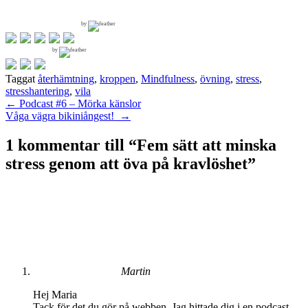
by
by
Taggat
återhämtning
,
kroppen
,
Mindfulness
,
övning
,
stress
,
stresshantering
,
vila
Inläggsnavigering
←
Podcast #6 – Mörka känslor
Våga vägra bikiniångest!
→
1 kommentar till “
Fem sätt att minska
stress genom att öva på kravlöshet
”
Martin
Hej Maria
Tack för det du gör på webben. Jag hittade dig i en podcast