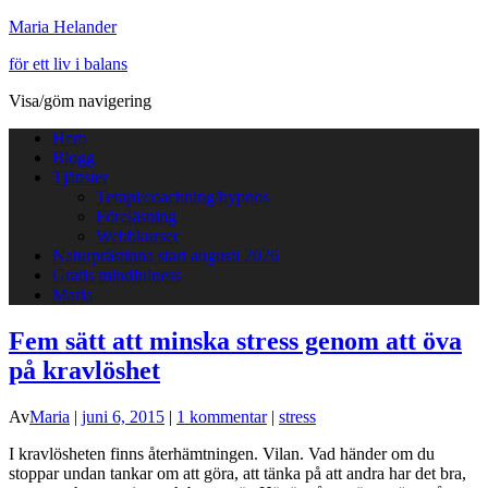
Maria Helander
för ett liv i balans
Visa/göm navigering
Hem
Blogg
Tjänster
Terapi/coachning/hypnos
Föreläsning
Webbkurser
Naturprästinna start augusti 2026
Gratis mindfulness
Maria
Fem sätt att minska stress genom att öva
på kravlöshet
Av
Maria
|
juni 6, 2015
|
1 kommentar
|
stress
I kravlösheten finns återhämtningen. Vilan. Vad händer om du
stoppar undan tankar om att göra, att tänka på att andra har det bra,