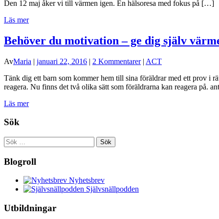
Den 12 maj åker vi till värmen igen. En hälsoresa med fokus på […]
Läs mer
Behöver du motivation – ge dig själv värm
Av
Maria
|
januari 22, 2016
|
2 Kommentarer
|
ACT
Tänk dig ett barn som kommer hem till sina föräldrar med ett prov i rät
reagera. Nu finns det två olika sätt som föräldrarna kan reagera på. 
Läs mer
Sök
Sök
efter:
Blogroll
Nyhetsbrev
Självsnällpodden
Utbildningar