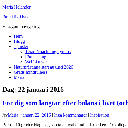
Maria Helander
för ett liv i balans
Visa/göm navigering
Hem
Blogg
Tjänster
Terapi/coachning/hypnos
Föreläsning
Webbkurser
Naturprästinna start augusti 2026
Gratis mindfulness
Maria
Dag:
22 januari 2016
För dig som längtar efter balans i livet (oc
Av
Maria
|
januari 22, 2016
|
Inga kommentarer
|
Inspiration
Bara – 10 grader idag. Jag ska ta en walk and talk med en kär kollega