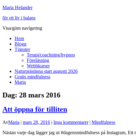
Maria Helander
för ett liv i balans
Visa/göm navigering
Hem
Blogg
Tjänster
Terapi/coachning/hypnos
Föreläsning
Webbkurser
Naturprästinna start augusti 2026
Gratis mindfulness
Maria
Dag:
28 mars 2016
Att öppna för tilliten
Av
Maria
|
mars 28, 2016
|
Inga kommentarer
|
Mindfulness
Nästan varje dag lägger jag ut #dagensmindfulness på Instagram, Ett r