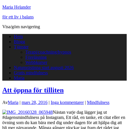
Maria Helander
för ett liv i balans
Visa/göm navigering
Hem
Blogg
Tjänster
Terapi/coachning/hypnos
Föreläsning
Webbkurser
Naturprästinna start augusti 2026
Gratis mindfulness
Maria
Att öppna för tilliten
Av
Maria
|
mars 28, 2016
|
Inga kommentarer
|
Mindfulness
Nästan varje dag lägger jag ut
#dagensmindfulness på Instagram, Ett råd, en tanke, ett citat eller en
övning som du kan bära med dig under dagen för att hjälpa dig att
bli mer närvarande. Många gånger plockar jag fram det rådet jag