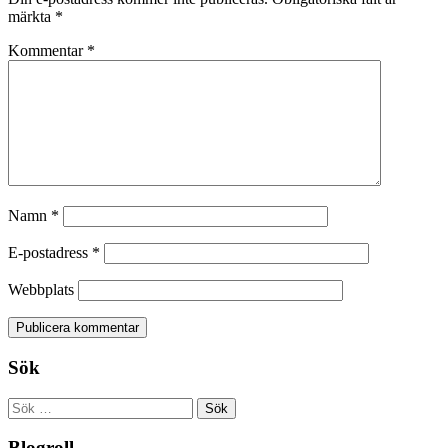
märkta
*
Kommentar
*
Namn
*
E-postadress
*
Webbplats
Sök
Sök
efter:
Blogroll