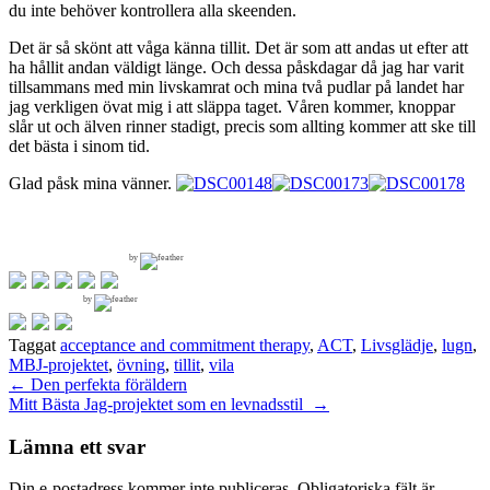
du inte behöver kontrollera alla skeenden.
Det är så skönt att våga känna tillit. Det är som att andas ut efter att
ha hållit andan väldigt länge. Och dessa påskdagar då jag har varit
tillsammans med min livskamrat och mina två pudlar på landet har
jag verkligen övat mig i att släppa taget. Våren kommer, knoppar
slår ut och älven rinner stadigt, precis som allting kommer att ske till
det bästa i sinom tid.
Glad påsk mina vänner.
by
by
Taggat
acceptance and commitment therapy
,
ACT
,
Livsglädje
,
lugn
,
MBJ-projektet
,
övning
,
tillit
,
vila
Inläggsnavigering
←
Den perfekta föräldern
Mitt Bästa Jag-projektet som en levnadsstil
→
Lämna ett svar
Din e-postadress kommer inte publiceras.
Obligatoriska fält är