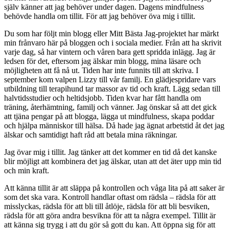
själv känner att jag behöver under dagen. Dagens mindfulness
behövde handla om tillit. För att jag behöver öva mig i tillit.
Du som har följt min blogg eller Mitt Bästa Jag-projektet har märkt
min frånvaro här på bloggen och i sociala medier. Från att ha skrivit
varje dag, så har vintern och våren bara gett spridda inlägg. Jag är
ledsen för det, eftersom jag älskar min blogg, mina läsare och
möjligheten att få nå ut. Tiden har inte funnits till att skriva. I
september kom valpen Lizzy till vår familj. En glädjespridare vars
utbildning till terapihund tar massor av tid och kraft. Lägg sedan till
halvtidsstudier och heltidsjobb. Tiden kvar har fått handla om
träning, återhämtning, familj och vänner. Jag önskar så att det gick
att tjäna pengar på att blogga, lägga ut mindfulness, skapa poddar
och hjälpa människor till hälsa. Då hade jag ägnat arbetstid åt det jag
älskar och samtidigt haft råd att betala mina räkningar.
Jag övar mig i tillit. Jag tänker att det kommer en tid då det kanske
blir möjligt att kombinera det jag älskar, utan att det äter upp min tid
och min kraft.
Att känna tillit är att släppa på kontrollen och våga lita på att saker är
som det ska vara. Kontroll handlar oftast om rädsla – rädsla för att
misslyckas, rädsla för att bli till åtlöje, rädsla för att bli besviken,
rädsla för att göra andra besvikna för att ta några exempel. Tillit är
att känna sig trygg i att du gör så gott du kan. Att öppna sig för att