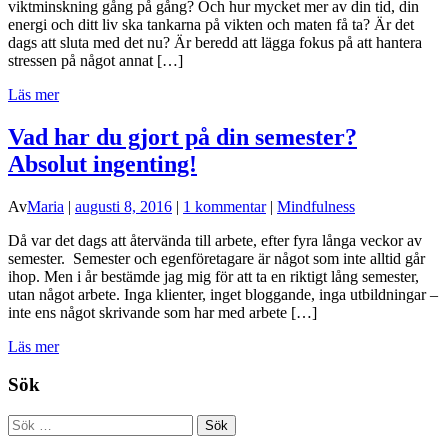
viktminskning gång på gång? Och hur mycket mer av din tid, din
energi och ditt liv ska tankarna på vikten och maten få ta? Är det
dags att sluta med det nu? Är beredd att lägga fokus på att hantera
stressen på något annat […]
Läs mer
Vad har du gjort på din semester?
Absolut ingenting!
Av
Maria
|
augusti 8, 2016
|
1 kommentar
|
Mindfulness
Då var det dags att återvända till arbete, efter fyra långa veckor av
semester. Semester och egenföretagare är något som inte alltid går
ihop. Men i år bestämde jag mig för att ta en riktigt lång semester,
utan något arbete. Inga klienter, inget bloggande, inga utbildningar –
inte ens något skrivande som har med arbete […]
Läs mer
Sök
Sök
efter: