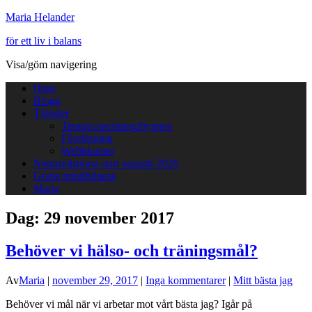
Maria Helander
för ett liv i balans
Visa/göm navigering
Hem
Blogg
Tjänster
Terapi/coachning/hypnos
Föreläsning
Webbkurser
Naturprästinna start augusti 2026
Gratis mindfulness
Maria
Dag:
29 november 2017
Behöver vi hälso- och träningsmål?
Av
Maria
|
november 29, 2017
|
Inga kommentarer
|
Mitt bästa jag
Behöver vi mål när vi arbetar mot vårt bästa jag? Igår på