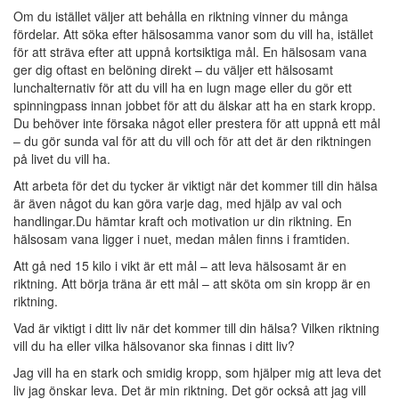
Om du istället väljer att behålla en riktning vinner du många
fördelar. Att söka efter hälsosamma vanor som du vill ha, istället
för att sträva efter att uppnå kortsiktiga mål. En hälsosam vana
ger dig oftast en belöning direkt – du väljer ett hälsosamt
lunchalternativ för att du vill ha en lugn mage eller du gör ett
spinningpass innan jobbet för att du älskar att ha en stark kropp.
Du behöver inte försaka något eller prestera för att uppnå ett mål
– du gör sunda val för att du vill och för att det är den riktningen
på livet du vill ha.
Att arbeta för det du tycker är viktigt när det kommer till din hälsa
är även något du kan göra varje dag, med hjälp av val och
handlingar.Du hämtar kraft och motivation ur din riktning. En
hälsosam vana ligger i nuet, medan målen finns i framtiden.
Att gå ned 15 kilo i vikt är ett mål – att leva hälsosamt är en
riktning. Att börja träna är ett mål – att sköta om sin kropp är en
riktning.
Vad är viktigt i ditt liv när det kommer till din hälsa? Vilken riktning
vill du ha eller vilka hälsovanor ska finnas i ditt liv?
Jag vill ha en stark och smidig kropp, som hjälper mig att leva det
liv jag önskar leva. Det är min riktning. Det gör också att jag vill