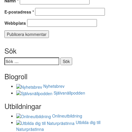
Namn
*
E-postadress
*
Webbplats
Sök
Sök
efter:
Blogroll
Nyhetsbrev
Självsnällpodden
Utbildningar
Onlineutbildning
Utbilda dig till
Naturprästinna