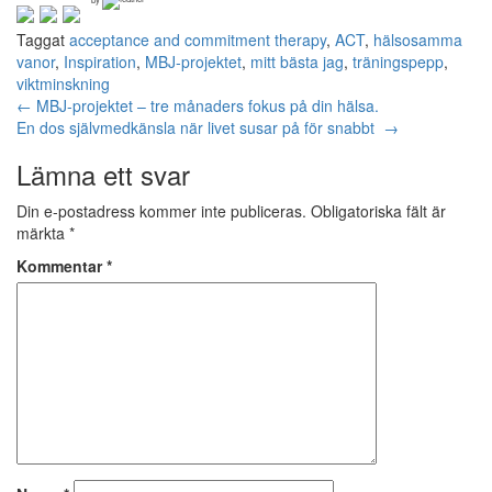
Taggat
acceptance and commitment therapy
,
ACT
,
hälsosamma
vanor
,
Inspiration
,
MBJ-projektet
,
mitt bästa jag
,
träningspepp
,
viktminskning
Inläggsnavigering
←
MBJ-projektet – tre månaders fokus på din hälsa.
En dos självmedkänsla när livet susar på för snabbt
→
Lämna ett svar
Din e-postadress kommer inte publiceras.
Obligatoriska fält är
märkta
*
Kommentar
*