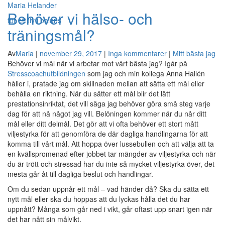
Maria Helander
Behöver vi hälso- och
för ett liv i balans
träningsmål?
Visa/g
Av
Maria
|
november 29, 2017
|
Inga kommentarer
|
Mitt bästa jag
naviger
Behöver vi mål när vi arbetar mot vårt bästa jag? Igår på
Stresscoachutbildningen
som jag och min kollega Anna Hallén
håller i, pratade jag om skillnaden mellan att sätta ett mål eller
behålla en riktning. När du sätter ett mål blir det lätt
prestationsinriktat, det vill säga jag behöver göra små steg varje
dag för att nå något jag vill. Belöningen kommer när du når ditt
mål eller ditt delmål. Det gör att vi ofta behöver ett stort mått
viljestyrka för att genomföra de där dagliga handlingarna för att
komma till vårt mål. Att hoppa över lussebullen och att välja att ta
en kvällspromenad efter jobbet tar mängder av viljestyrka och när
du är trött och stressad har du inte så mycket viljestyrka över, det
mesta går åt till dagliga beslut och handlingar.
Om du sedan uppnår ett mål – vad händer då? Ska du sätta ett
nytt mål eller ska du hoppas att du lyckas hålla det du har
uppnått? Många som går ned i vikt, går oftast upp snart igen när
det har nått sin målvikt.