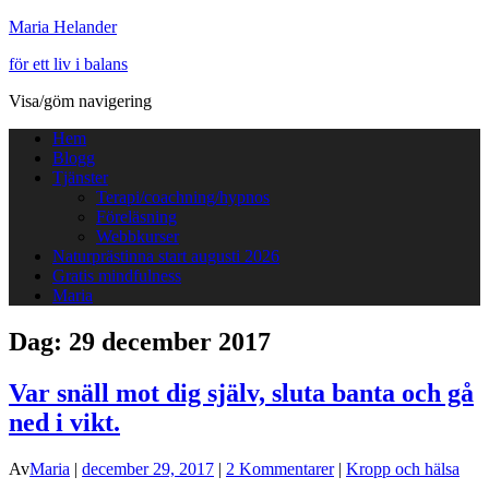
Maria Helander
för ett liv i balans
Visa/göm navigering
Hem
Blogg
Tjänster
Terapi/coachning/hypnos
Föreläsning
Webbkurser
Naturprästinna start augusti 2026
Gratis mindfulness
Maria
Dag:
29 december 2017
Var snäll mot dig själv, sluta banta och gå
ned i vikt.
Av
Maria
|
december 29, 2017
|
2 Kommentarer
|
Kropp och hälsa