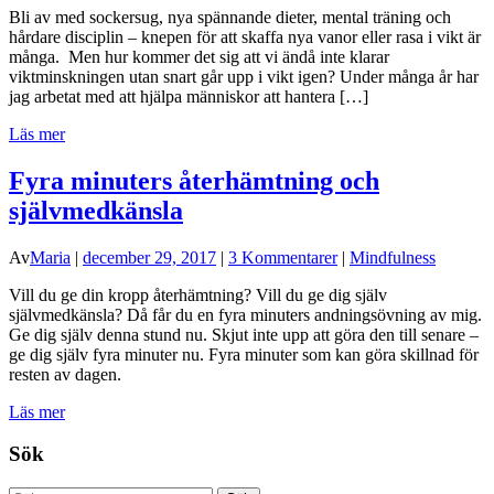
Bli av med sockersug, nya spännande dieter, mental träning och
hårdare disciplin – knepen för att skaffa nya vanor eller rasa i vikt är
många. Men hur kommer det sig att vi ändå inte klarar
viktminskningen utan snart går upp i vikt igen? Under många år har
jag arbetat med att hjälpa människor att hantera […]
Läs mer
Fyra minuters återhämtning och
självmedkänsla
Av
Maria
|
december 29, 2017
|
3 Kommentarer
|
Mindfulness
Vill du ge din kropp återhämtning? Vill du ge dig själv
självmedkänsla? Då får du en fyra minuters andningsövning av mig.
Ge dig själv denna stund nu. Skjut inte upp att göra den till senare –
ge dig själv fyra minuter nu. Fyra minuter som kan göra skillnad för
resten av dagen.
Läs mer
Sök