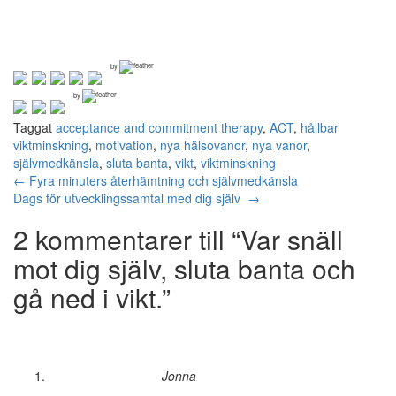
by
by
Taggat
acceptance and commitment therapy
,
ACT
,
hållbar
viktminskning
,
motivation
,
nya hälsovanor
,
nya vanor
,
självmedkänsla
,
sluta banta
,
vikt
,
viktminskning
Inläggsnavigering
←
Fyra minuters återhämtning och självmedkänsla
Dags för utvecklingssamtal med dig själv
→
2 kommentarer till “
Var snäll
mot dig själv, sluta banta och
gå ned i vikt.
”
Jonna