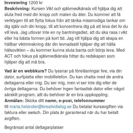
Investering
1200 kr
Beskrivning:
Kursen
Vikt och självmedkänsla
vill hjälpa dig att
sluta fred med din kropp och maten du äter. Du kommer att få
verktygen till att flytta fokus från att tänka missmodiga tankar om
dig själv och din kropp, till att koncentrera dig på att leva det liv du
vill leva. Jag utlovar inte en ny bantningsdiet, att du ska rasa i vikt
eller ha bästa formen på kort tid. Jag vill hjälpa dig att skapa en
hållbar viktminskning där din levnadsstil hjälper dig att hålla
hälsovikten – du kommer kunna sluta banta och börja leva. Med
ACT och fokus på självmedkänsla hittar du redskapen som
hjälper dig att må bra.
Vad är en webbkurs?
Du lyssnar på föreläsningar live, via din
dator, surfplatta eller mobiltelefon. Du kan chatta med de andra
deltagarna eller mig. Du ser mig, men vi ser inte dig eller de
övriga deltagarna. Du behöver ingen fantastisk dator eller något
särskilt program, allt du behöver är en bra uppkoppling.
Anmälan:
Skicka ditt
namn, e-post, telefonnummer
till
maria.helander@kreativdialog.se
Du betalar kursavgiften via
faktura eller swisch. Din plats är garanterad när du har betalt
avgiften.
Begränsat antal deltagarplatser