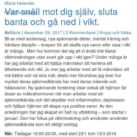
Maria Helander
Var snäll mot dig själv, sluta
för ett liv i balans
banta och gå ned i vikt.
Av
Maria
|
december 29, 2017
|
2 Kommentarer
|
Kropp och hälsa
Bli av med sockersug, nya spännande dieter, mental träning och
hårdare disciplin – knepen för att skaffa nya vanor eller rasa i vikt
är många. Men hur kommer det sig att vi ändå inte klarar
viktminskningen utan snart går upp i vikt igen? Under många år
har jag arbetat med att hjälpa människor att hantera sitt
ätbeteende och vikt. Ju mer jag arbetar med att få människor att
må bättre och nå sina mål, desto mer förundras jag över hur
mycket deras självmedkänsla har med deras mående och
hälsovanor. Ny spännande forskning visar också att hjärnan får
doser av måbrahormoner när man arbetar med sin
självmedkänsla och det skyddar mot inflammation, depression
och hjälper hjärnan att skapa nya positiva vanor. Av den
anledningen har jag skapat en helt ny utbildning – som startar i
januari. Den har fokus på viktminskning och använder använder
självmedkänsla som ett viktigt verktyg.
När:
Tisdagar 19:00-20:00, med start 23/1 tom 13/3 2018