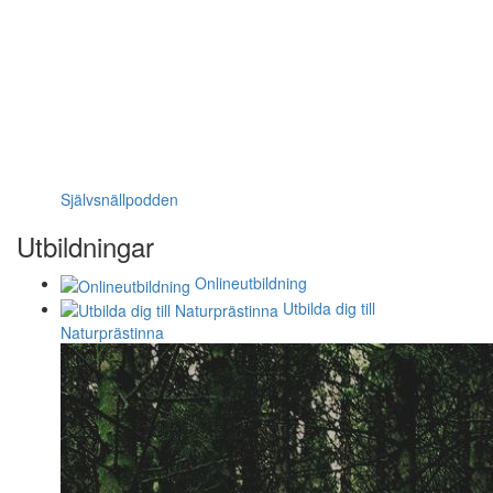
Självsnällpodden
Utbildningar
Onlineutbildning
Utbilda dig till
Naturprästinna