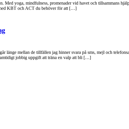
. Med yoga, mindfulness, promenader vid havet och tillsammans hjälps 
n med KBT och ACT du behöver för att […]
ng
går länge mellan de tillfällen jag hinner svara på sms, mejl och telefo
mtidigt jobbig uppgift att träna en valp att bli […]