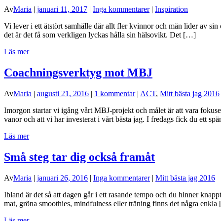
Av
Maria
|
januari 11, 2017
|
Inga kommentarer
|
Inspiration
Vi lever i ett ätstört samhälle där allt fler kvinnor och män lider av sin 
det är det få som verkligen lyckas hålla sin hälsovikt. Det […]
Läs mer
Coachningsverktyg mot MBJ
Av
Maria
|
augusti 21, 2016
|
1 kommentar
|
ACT
,
Mitt bästa jag 2016
Imorgon startar vi igång vårt MBJ-projekt och målet är att vara fokuse
vanor och att vi har investerat i vårt bästa jag. I fredags fick du ett
Läs mer
Små steg tar dig också framåt
Av
Maria
|
januari 26, 2016
|
Inga kommentarer
|
Mitt bästa jag 2016
Ibland är det så att dagen går i ett rasande tempo och du hinner knappt
mat, gröna smoothies, mindfulness eller träning finns det några enkla
Läs mer