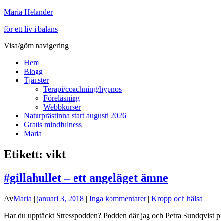
Maria Helander
för ett liv i balans
Visa/göm navigering
Hem
Blogg
Tjänster
Terapi/coachning/hypnos
Föreläsning
Webbkurser
Naturprästinna start augusti 2026
Gratis mindfulness
Maria
Etikett:
vikt
#gillahullet – ett angeläget ämne
Av
Maria
|
januari 3, 2018
|
Inga kommentarer
|
Kropp och hälsa
Har du upptäckt Stresspodden? Podden där jag och Petra Sundqvist pra