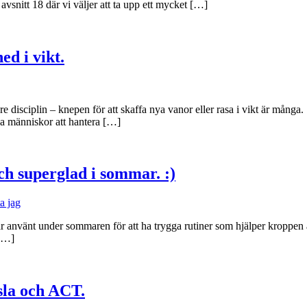
avsnitt 18 där vi väljer att ta upp ett mycket […]
ed i vikt.
e disciplin – knepen för att skaffa nya vanor eller rasa i vikt är många
pa människor att hantera […]
och superglad i sommar. :)
a jag
ar använt under sommaren för att ha trygga rutiner som hjälper kroppen a
 […]
sla och ACT.