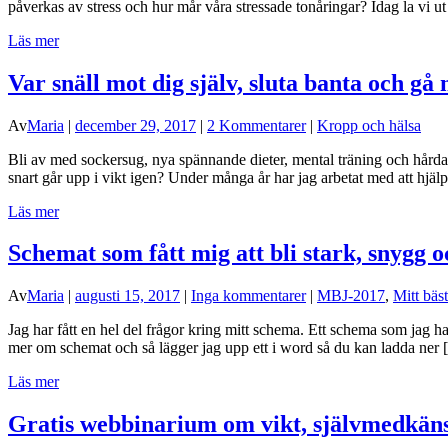
påverkas av stress och hur mår våra stressade tonåringar? Idag la vi ut 
Läs mer
Var snäll mot dig själv, sluta banta och gå n
Av
Maria
|
december 29, 2017
|
2 Kommentarer
|
Kropp och hälsa
Bli av med sockersug, nya spännande dieter, mental träning och hårdar
snart går upp i vikt igen? Under många år har jag arbetat med att hjäl
Läs mer
Schemat som fått mig att bli stark, snygg 
Av
Maria
|
augusti 15, 2017
|
Inga kommentarer
|
MBJ-2017
,
Mitt bäst
Jag har fått en hel del frågor kring mitt schema. Ett schema som jag h
mer om schemat och så lägger jag upp ett i word så du kan ladda ner
Läs mer
Gratis webbinarium om vikt, självmedkän