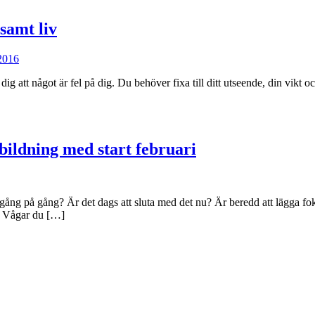
samt liv
 2016
ig att något är fel på dig. Du behöver fixa till ditt utseende, din vikt o
ildning med start februari
ång på gång? Är det dags att sluta med det nu? Är beredd att lägga foku
a? Vågar du […]