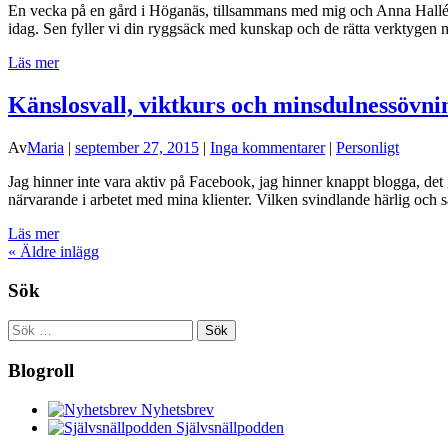
En vecka på en gård i Höganäs, tillsammans med mig och Anna Hallén
idag. Sen fyller vi din ryggsäck med kunskap och de rätta verktyge
Läs mer
Känslosvall, viktkurs och minsdulnessövni
Av
Maria
|
september 27, 2015
|
Inga kommentarer
|
Personligt
Jag hinner inte vara aktiv på Facebook, jag hinner knappt blogga, det 
närvarande i arbetet med mina klienter. Vilken svindlande härlig och sa
Läs mer
«
Äldre inlägg
Sök
Sök
efter:
Blogroll
Nyhetsbrev
Självsnällpodden