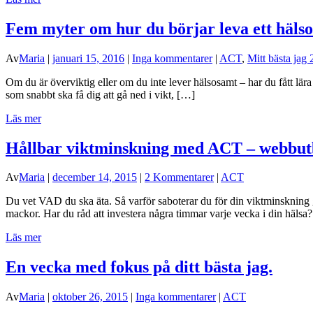
Fem myter om hur du börjar leva ett hälso
Av
Maria
|
januari 15, 2016
|
Inga kommentarer
|
ACT
,
Mitt bästa jag
Om du är överviktig eller om du inte lever hälsosamt – har du fått lära d
som snabbt ska få dig att gå ned i vikt, […]
Läs mer
Hållbar viktminskning med ACT – webbutb
Av
Maria
|
december 14, 2015
|
2 Kommentarer
|
ACT
Du vet VAD du ska äta. Så varför saboterar du för din viktminskning g
mackor. Har du råd att investera några timmar varje vecka i din häls
Läs mer
En vecka med fokus på ditt bästa jag.
Av
Maria
|
oktober 26, 2015
|
Inga kommentarer
|
ACT