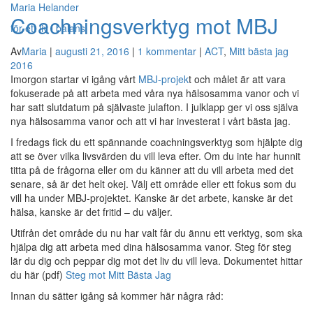
Maria Helander
Coachningsverktyg mot MBJ
för ett liv i balans
Av
Maria
|
augusti 21, 2016
|
1 kommentar
|
ACT
,
Mitt bästa jag
Visa/g
2016
naviger
Imorgon startar vi igång vårt
MBJ-projek
t och målet är att vara
fokuserade på att arbeta med våra nya hälsosamma vanor och vi
har satt slutdatum på självaste julafton. I julklapp ger vi oss själva
nya hälsosamma vanor och att vi har investerat i vårt bästa jag.
I fredags fick du ett spännande coachningsverktyg som hjälpte dig
att se över vilka livsvärden du vill leva efter. Om du inte har hunnit
titta på de frågorna eller om du känner att du vill arbeta med det
senare, så är det helt okej. Välj ett område eller ett fokus som du
vill ha under MBJ-projektet. Kanske är det arbete, kanske är det
hälsa, kanske är det fritid – du väljer.
Utifrån det område du nu har valt får du ännu ett verktyg, som ska
hjälpa dig att arbeta med dina hälsosamma vanor. Steg för steg
lär du dig och peppar dig mot det liv du vill leva. Dokumentet hittar
du här (pdf)
Steg mot Mitt Bästa Jag
Innan du sätter igång så kommer här några råd: