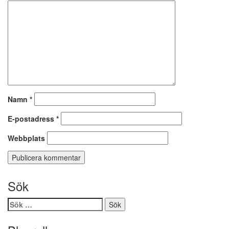
Namn
*
E-postadress
*
Webbplats
Sök
Sök
efter: