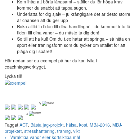
Kom ihåg att börja långsamt – ställer du för höga krav
kommer du snabbt att tappa sugen.
Underlätta för dig själv – ju krångligare det är desto större
är chansen att du ger upp
Boka alltid in tiden till dina handlingar – du kommer inte få
tiden till dina vanor – du måste ta dig den!
Se till att ha kul! Om du t.ex hatar att springa – så hitta en
sport eller träningsform som du tycker om istället för att
plåga dig i spåret!
Här nedan ser du exempel på hur du kan fylla i
coachningsverktyget.
Lycka till!
by
by
Taggat
ACT
,
Bästa jag-projekt
,
hälsa
,
kost
,
MBJ-2016
,
MBJ-
projektet
,
stresshantering
,
träning
,
vikt
Inläggsnavigering
←
Varaktiga vanor eller kortsiktiga mål