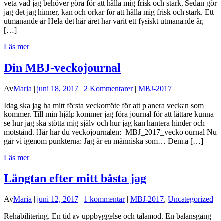
veta vad jag behöver göra för att hålla mig frisk och stark. Sedan gör
jag det jag hinner, kan och orkar för att hålla mig frisk och stark. Ett
utmanande år Hela det här året har varit ett fysiskt utmanande år,
[…]
Läs mer
Din MBJ-veckojournal
Av
Maria
|
juni 18, 2017
|
2 Kommentarer
|
MBJ-2017
Idag ska jag ha mitt första veckomöte för att planera veckan som
kommer. Till min hjälp kommer jag föra journal för att lättare kunna
se hur jag ska stötta mig själv och hur jag kan hantera hinder och
motstånd. Här har du veckojournalen: MBJ_2017_veckojournal Nu
går vi igenom punkterna: Jag är en människa som… Denna […]
Läs mer
Längtan efter mitt bästa jag
Av
Maria
|
juni 12, 2017
|
1 kommentar
|
MBJ-2017
,
Uncategorized
Rehabilitering. En tid av uppbyggelse och tålamod. En balansgång