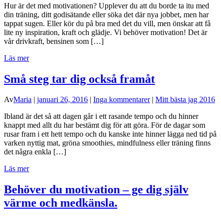
Hur är det med motivationen? Upplever du att du borde ta itu med
din träning, ditt godisätande eller söka det där nya jobbet, men har
tappat sugen. Eller kör du på bra med det du vill, men önskar att få
lite ny inspiration, kraft och glädje. Vi behöver motivation! Det är
vår drivkraft, bensinen som […]
Läs mer
Små steg tar dig också framåt
Av
Maria
|
januari 26, 2016
|
Inga kommentarer
|
Mitt bästa jag 2016
Ibland är det så att dagen går i ett rasande tempo och du hinner
knappt med allt du har bestämt dig för att göra. För de dagar som
rusar fram i ett hett tempo och du kanske inte hinner lägga ned tid på
varken nyttig mat, gröna smoothies, mindfulness eller träning finns
det några enkla […]
Läs mer
Behöver du motivation – ge dig själv
värme och medkänsla.