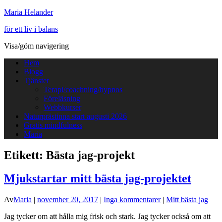
Maria Helander
för ett liv i balans
Visa/göm navigering
Hem
Blogg
Tjänster
Terapi/coachning/hypnos
Föreläsning
Webbkurser
Naturprästinna start augusti 2026
Gratis mindfulness
Maria
Etikett:
Bästa jag-projekt
Mjukstartar mitt bästa jag-projektet
Av
Maria
|
november 20, 2017
|
Inga kommentarer
|
Mitt bästa jag
Jag tycker om att hålla mig frisk och stark. Jag tycker också om att