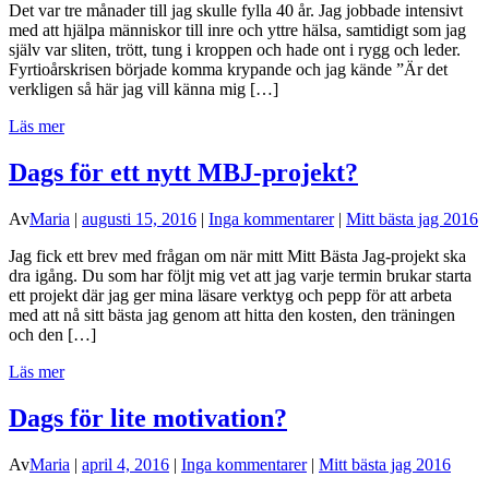
Det var tre månader till jag skulle fylla 40 år. Jag jobbade intensivt
med att hjälpa människor till inre och yttre hälsa, samtidigt som jag
själv var sliten, trött, tung i kroppen och hade ont i rygg och leder.
Fyrtioårskrisen började komma krypande och jag kände ”Är det
verkligen så här jag vill känna mig […]
Läs mer
Dags för ett nytt MBJ-projekt?
Av
Maria
|
augusti 15, 2016
|
Inga kommentarer
|
Mitt bästa jag 2016
Jag fick ett brev med frågan om när mitt Mitt Bästa Jag-projekt ska
dra igång. Du som har följt mig vet att jag varje termin brukar starta
ett projekt där jag ger mina läsare verktyg och pepp för att arbeta
med att nå sitt bästa jag genom att hitta den kosten, den träningen
och den […]
Läs mer
Dags för lite motivation?
Av
Maria
|
april 4, 2016
|
Inga kommentarer
|
Mitt bästa jag 2016