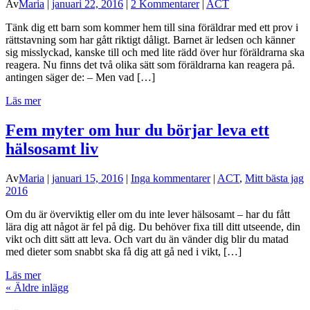
Av
Maria
|
januari 22, 2016
|
2 Kommentarer
|
ACT
Tänk dig ett barn som kommer hem till sina föräldrar med ett prov i
rättstavning som har gått riktigt dåligt. Barnet är ledsen och känner
sig misslyckad, kanske till och med lite rädd över hur föräldrarna ska
reagera. Nu finns det två olika sätt som föräldrarna kan reagera på.
antingen säger de: – Men vad […]
Läs mer
Fem myter om hur du börjar leva ett
hälsosamt liv
Av
Maria
|
januari 15, 2016
|
Inga kommentarer
|
ACT
,
Mitt bästa jag
2016
Om du är överviktig eller om du inte lever hälsosamt – har du fått
lära dig att något är fel på dig. Du behöver fixa till ditt utseende, din
vikt och ditt sätt att leva. Och vart du än vänder dig blir du matad
med dieter som snabbt ska få dig att gå ned i vikt, […]
Läs mer
«
Äldre inlägg