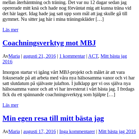
mellan återhämtning och träning. Det var nu 12 dagar sedan jag
opererade mitt knä och hade nog förväntat mig att kunna träna vid
det här laget. Idag hade jag satt upp som mål att jag skulle gå till
gymmet. Nu sitter jag här i mina träningskläder […]
Läs mer
Coachningsverktyg mot MBJ
Av
Maria
|
augusti 21, 2016
|
1 kommentar
|
ACT
,
Mitt bästa jag
2016
Imorgon startar vi igång vårt MBJ-projekt och målet är att vara
fokuserade på att arbeta med våra nya hälsosamma vanor och vi har
satt slutdatum på självaste julafton. I julklapp ger vi oss själva nya
hälsosamma vanor och att vi har investerat i vårt bästa jag. I fredags
fick du ett spännande coachningsverktyg som hjälpte […]
Läs mer
Min egen resa till mitt bästa jag
Av
Maria
|
augusti 17, 2016
|
Inga kommentarer
|
Mitt bästa jag 2016