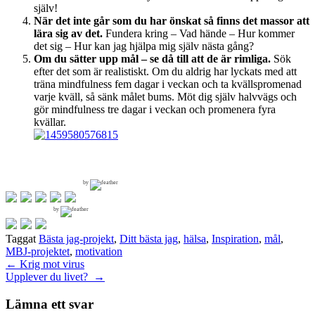
själv!
När det inte går som du har önskat så finns det massor att
lära sig av det.
Fundera kring – Vad hände – Hur kommer
det sig – Hur kan jag hjälpa mig själv nästa gång?
Om du sätter upp mål – se då till att de är rimliga.
Sök
efter det som är realistiskt. Om du aldrig har lyckats med att
träna mindfulness fem dagar i veckan och ta kvällspromenad
varje kväll, så sänk målet bums. Möt dig själv halvvägs och
gör mindfulness tre dagar i veckan och promenera fyra
kvällar.
by
by
Taggat
Bästa jag-projekt
,
Ditt bästa jag
,
hälsa
,
Inspiration
,
mål
,
MBJ-projektet
,
motivation
Inläggsnavigering
←
Krig mot virus
Upplever du livet?
→
Lämna ett svar