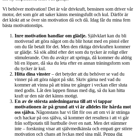
Vi behöver motivation! Det är vår drivkraft, bensinen som driver vår
motor, det som gör att saker känns meningsfullt och kul. Därför är
det klokt att se över sin motivation då och då. Idag får du mina fem
bästa motivationstips.
Inre motivation handlar om glädje.
Självklart kan du bli
motiverad att göra något om du blir hotat med en pistol eller
om du får betalt för det. Men den riktiga drivkraften kommer
ur glädje. Så sök alltid efter det som du tycker är roligt eller
stimulerande. Om du avskyr att springa, då kommer du aldrig
bli en löpare, då ska du leta efter en annan träningsform som
du tycker är kul.
Hitta dina vinster
– det betyder att du behöver se vad du
vinner på att göra något på sikt. Skriv gärna ned vad du
kommer att vinna på att träna tre gånger i veckan eller sluta
med godis. Låt den lappen finnas med dig, så du kan hitta
kraft ur den när det känns motigt.
En av de största anledningarna till att vi tappar
motivationen är på grund att vi är alldeles för hårda mot
oss själva.
Någonstans har vi fått för oss att om vi är stränga
och hackar på oss själva, så kommer det resultera i att vi går
från soffpotatis till hurtbulle över en natt. Men det stämmer
inte – forskning visar att självmedkänsla och empati ger större
motivation och chans att lyckas med sina mål. Peppa dig