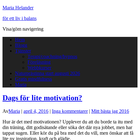
Maria Helander
för ett liv i balans
Visa/göm navigering
Hem
Blogg
Tjänster
Terapi/coachning/hypnos
Föreläsning
Webbkurser
Naturprästinna start augusti 2026
Gratis mindfulness
Maria
Dags för lite motivation?
Av
Maria
|
april 4, 2016
|
Inga kommentarer
|
Mitt bästa jag 2016
Hur är det med motivationen? Upplever du att du borde ta itu med
din träning, ditt godisätande eller söka det där nya jobbet, men har
tappat sugen. Eller kör du på bra med det du vill, men önskar att få
lite ny inspiration, kraft och glädje.