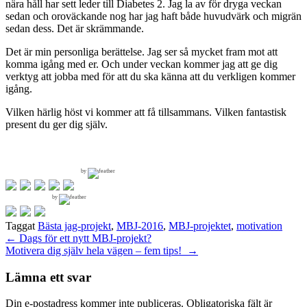
nära håll har sett leder till Diabetes 2. Jag la av för dryga veckan
sedan och oroväckande nog har jag haft både huvudvärk och migrän
sedan dess. Det är skrämmande.
Det är min personliga berättelse. Jag ser så mycket fram mot att
komma igång med er. Och under veckan kommer jag att ge dig
verktyg att jobba med för att du ska känna att du verkligen kommer
igång.
Vilken härlig höst vi kommer att få tillsammans. Vilken fantastisk
present du ger dig själv.
by
by
Taggat
Bästa jag-projekt
,
MBJ-2016
,
MBJ-projektet
,
motivation
Inläggsnavigering
←
Dags för ett nytt MBJ-projekt?
Motivera dig själv hela vägen – fem tips!
→
Lämna ett svar
Din e-postadress kommer inte publiceras.
Obligatoriska fält är