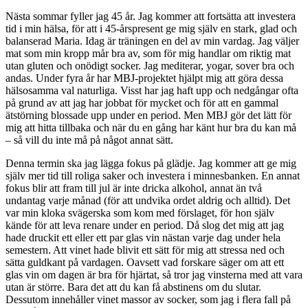
Nästa sommar fyller jag 45 år. Jag kommer att fortsätta att investera
tid i min hälsa, för att i 45-årspresent ge mig själv en stark, glad och
balanserad Maria. Idag är träningen en del av min vardag. Jag väljer
mat som min kropp mår bra av, som för mig handlar om riktig mat
utan gluten och onödigt socker. Jag mediterar, yogar, sover bra och
andas. Under fyra år har MBJ-projektet hjälpt mig att göra dessa
hälsosamma val naturliga. Visst har jag haft upp och nedgångar ofta
på grund av att jag har jobbat för mycket och för att en gammal
ätstörning blossade upp under en period. Men MBJ gör det lätt för
mig att hitta tillbaka och när du en gång har känt hur bra du kan må
– så vill du inte må på något annat sätt.
Denna termin ska jag lägga fokus på glädje. Jag kommer att ge mig
själv mer tid till roliga saker och investera i minnesbanken. En annat
fokus blir att fram till jul är inte dricka alkohol, annat än två
undantag varje månad (för att undvika ordet aldrig och alltid). Det
var min kloka svägerska som kom med förslaget, för hon själv
kände för att leva renare under en period. Då slog det mig att jag
hade druckit ett eller ett par glas vin nästan varje dag under hela
semestern. Att vinet hade blivit ett sätt för mig att stressa ned och
sätta guldkant på vardagen. Oavsett vad forskare säger om att ett
glas vin om dagen är bra för hjärtat, så tror jag vinsterna med att vara
utan är större. Bara det att du kan få abstinens om du slutar.
Dessutom innehåller vinet massor av socker, som jag i flera fall på