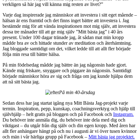
verkligen så här jag vill känna mig resten av livet?”
Varje dag inspirerade jag människor att investera i sitt eget mående –
hälsan är ens framtid och det finns inget bättre att investera i. Jag
bestämde mig för att vända inspirationen mot mig själv, att investera
dessa tre månader till att ge mig själv ”Mitt bästa jag” i 40 års
present. Under 100 dagar tränade jag, åt sådan mat min kropp
mådde bra av och hittade stunder av meditation och återhämtning.
Jag bloggade samtidigt om det, vilket ledde till att allt fler började
följa min resa till bättre hälsa.
På min födelsedag mådde jag bättre än jag någonsin hade gjort.
Kände mig friskare, snyggare och piggare än någonsin. Samtidigt
började människor höra av sig och fråga om jag kunde hjälpa dem
att nå sitt bästa jag.
På min 40-årsdag
Sedan dess har jag startat igång nya Mitt Bästa Jag-projekt varje
termin. Inspiration, pepp, kunskap, coachningsverktyg och hjälp till
självhjälp – helt gratis på bloggen och på Facebook och
Instagram.
Du behöver inte anmäla dig, du behöver inte dela med dig och
viktigast – du utgår från dig själv och din egen kropp. Med åren har
allt fler anhängare hängt på och nu i augusti är vi över tusen kvinnor
och män i vår härliga grupp på Facebook –
Mitt bästa jag projektet.