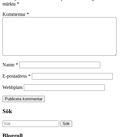
märkta
*
Kommentar
*
Namn
*
E-postadress
*
Webbplats
Sök
Sök
efter:
Blogroll