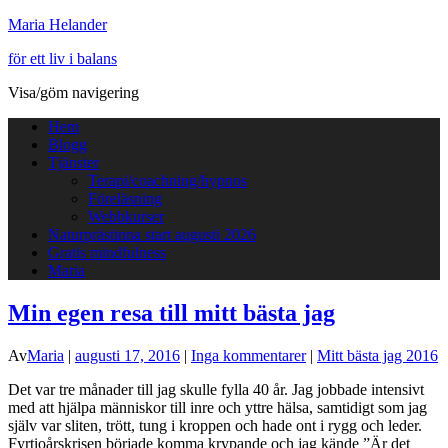
Maria Helander
för ett liv i balans
Visa/göm navigering
Hem
Blogg
Tjänster
Terapi/coachning/hypnos
Föreläsning
Webbkurser
Naturprästinna start augusti 2026
Gratis mindfulness
Maria
Min egen resa till mitt bästa jag
Av
Maria
|
augusti 17, 2016
|
Inga kommentarer
|
Mitt bästa jag 2016
Det var tre månader till jag skulle fylla 40 år. Jag jobbade intensivt
med att hjälpa människor till inre och yttre hälsa, samtidigt som jag
själv var sliten, trött, tung i kroppen och hade ont i rygg och leder.
Fyrtioårskrisen började komma krypande och jag kände ”Är det