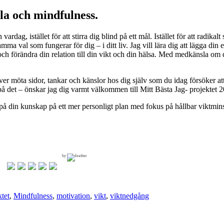
la och mindfulness.
din vardag, istället för att stirra dig blind på ett mål. Istället för att radik
a val som fungerar för dig – i ditt liv. Jag vill lära dig att lägga din en
a och förändra din relation till din vikt och din hälsa. Med medkänsla om 
ver möta sidor, tankar och känslor hos dig själv som du idag försöker att
 på det – önskar jag dig varmt välkommen till Mitt Bästa Jag- projektet
a på din kunskap på ett mer personligt plan med fokus på hållbar viktmin
by
tet
,
Mindfulness
,
motivation
,
vikt
,
viktnedgång