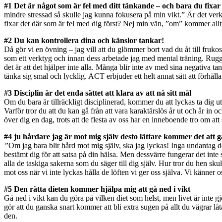
#1 Det är något som är fel med ditt tänkande – och bara du fixar 
mindre stressad så skulle jag kunna fokusera på min vikt.” Är det verkli
fixar det där som är fel med dig först? Nej min vän, ”om” kommer allti
#2 Du kan kontrollera dina och känslor tankar!
Då gör vi en övning – jag vill att du glömmer bort vad du åt till fruko
som ett verktyg och innan dess arbetade jag med mental träning. Ruggi
det är att det hjälper inte alla. Många blir inte av med sina negativa 
tänka sig smal och lycklig. ACT erbjuder ett helt annat sätt att förhålla 
#3 Disciplin är det enda sättet att klara av att nå sitt mål
Om du bara är tillräckligt disciplinerad, kommer du att lyckas ta dig ut i
Varför tror du att du kan gå från att vara karaktärslös år ut och år in 
över dig en dag, trots att de flesta av oss har en inneboende tro om att 
#4 ju hårdare jag är mot mig själv desto lättare kommer det att 
”
Om jag bara blir hård mot mig själv, ska jag lyckas! Inga undantag d
bestämt dig för att satsa på din hälsa. Men dessvärre fungerar det inte
alla de taskiga sakerna som du säger till dig själv. Hur tror du hen sk
mot oss när vi inte lyckas hålla de löften vi ger oss själva. Vi känner
#5 Den rätta dieten kommer hjälpa mig att gå ned i vikt
Gå ned i vikt kan du göra på vilken diet som helst, men livet är inte gjo
gör att du ganska snart kommer att bli extra sugen på allt du vägrar lå
den.