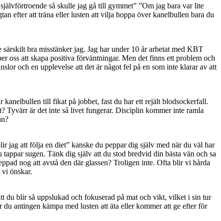
jälvförtroende så skulle jag gå till gymmet” ”Om jag bara var lite
an efter att träna eller lusten att vilja hoppa över kanelbullen bara du
te särskilt bra misstänker jag. Jag har under 10 år arbetat med KBT
er oss att skapa positiva förväntningar. Men det finns ett problem och
slor och en upplevelse att det är något fel på en som inte klarar av att
kanelbullen till fikat på jobbet, fast du har ett rejält blodsockerfall.
et? Tyvärr är det inte så livet fungerar. Disciplin kommer inte ramla
an?
r jag att följa en diet” kanske du peppar dig själv med när du väl har
u tappar sugen. Tänk dig själv att du stod bredvid din bästa vän och sa
eppad nog att avstå den där glassen? Troligen inte. Ofta blir vi hårda
 vi önskar.
att du blir så uppslukad och fokuserad på mat och vikt, vilket i sin tur
år du antingen kämpa med lusten att äta eller kommer att ge efter för