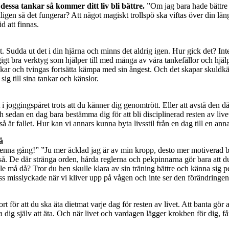
dessa tankar så kommer ditt liv bli bättre.
”Om jag bara hade bättre s
gen så det fungerar? Att något magiskt trollspö ska viftas över din längt
d att finnas.
st. Sudda ut det i din hjärna och minns det aldrig igen. Hur gick det? In
gt bra verktyg som hjälper till med många av våra tankefällor och hjälp
tankar och tvingas fortsätta kämpa med sin ångest. Och det skapar skuldkän
sig till sina tankar och känslor.
 joggingspåret trots att du känner dig genomtrött. Eller att avstå den där 
och sedan en dag bara bestämma dig för att bli disciplinerad resten av liv
så är fallet. Hur kan vi annars kunna byta livsstil från en dag till en ann
gå
enna gång!” ”Ju mer äcklad jag är av min kropp, desto mer motiverad bli
 så. De där stränga orden, hårda reglerna och pekpinnarna gör bara att d
ulle må då? Tror du hen skulle klara av sin träning bättre och känna sig p
 oss misslyckade när vi kliver upp på vågen och inte ser den förändringen
rt för att du ska äta dietmat varje dag för resten av livet. Att banta gör 
ta dig själv att äta. Och när livet och vardagen lägger krokben för dig, f