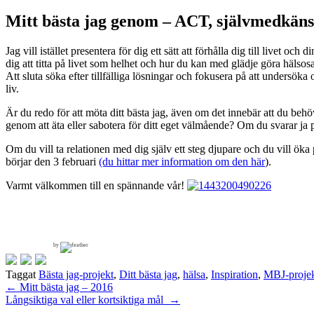
Mitt bästa jag genom – ACT, självmedkäns
Jag vill istället presentera för dig ett sätt att förhålla dig till livet och 
dig att titta på livet som helhet och hur du kan med glädje göra hälsosamm
Att sluta söka efter tillfälliga lösningar och fokusera på att undersök
liv.
Är du redo för att möta ditt bästa jag, även om det innebär att du behö
genom att äta eller sabotera för ditt eget välmående? Om du svarar ja
Om du vill ta relationen med dig själv ett steg djupare och du vill ök
börjar den 3 februari
(du hittar mer information om den här
).
Varmt välkommen till en spännande vår!
by
Taggat
Bästa jag-projekt
,
Ditt bästa jag
,
hälsa
,
Inspiration
,
MBJ-projek
Inläggsnavigering
←
Mitt bästa jag – 2016
Långsiktiga val eller kortsiktiga mål
→