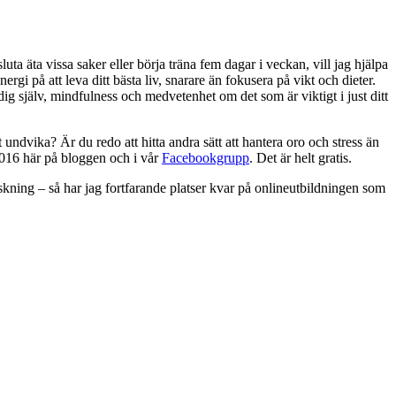
alt sluta äta vissa saker eller börja träna fem dagar i veckan, vill jag hjälpa
ergi på att leva ditt bästa liv, snarare än fokusera på vikt och dieter.
dig själv, mindfulness och medvetenhet om det som är viktigt i just ditt
 undvika? Är du redo att hitta andra sätt att hantera oro och stress än
 2016 här på bloggen och i vår
Facebookgrupp
. Det är helt gratis.
skning – så har jag fortfarande platser kvar på onlineutbildningen som