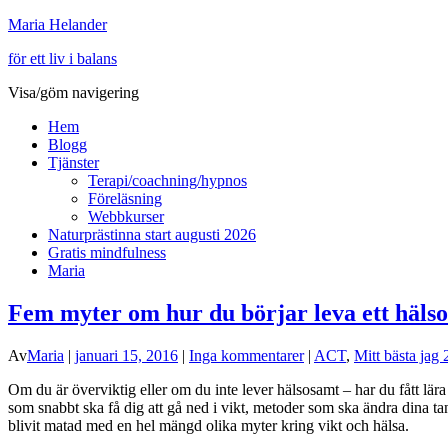
Maria Helander
för ett liv i balans
Visa/göm navigering
Hem
Blogg
Tjänster
Terapi/coachning/hypnos
Föreläsning
Webbkurser
Naturprästinna start augusti 2026
Gratis mindfulness
Maria
Fem myter om hur du börjar leva ett hälso
Av
Maria
|
januari 15, 2016
|
Inga kommentarer
|
ACT
,
Mitt bästa jag
Om du är överviktig eller om du inte lever hälsosamt – har du fått lära d
som snabbt ska få dig att gå ned i vikt, metoder som ska ändra dina tan
blivit matad med en hel mängd olika myter kring vikt och hälsa.