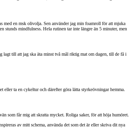
ns med en msk olivolja. Sen använder jag min foamroll för att mjuka
n stunds mindfulness. Hela rutinen tar inte längre än 5 minuter, men
agt till att jag ska äta minst två mål riktig mat om dagen, till de få i
t eller ta en cykeltur och därefter göra lätta styrkeövningar hemma.
vän som får mig att skratta mycket. Roliga saker, för att höja humöret.
spireras av mitt schema, använda det som det är eller skriva dit nya