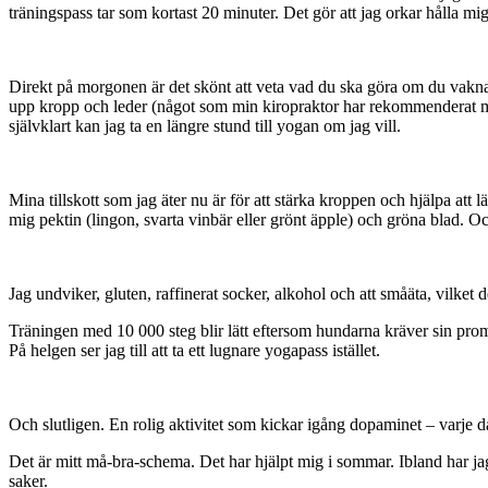
träningspass tar som kortast 20 minuter. Det gör att jag orkar hålla mig
Direkt på morgonen är det skönt att veta vad du ska göra om du vakna
upp kropp och leder (något som min kiropraktor har rekommenderat mig 
självklart kan jag ta en längre stund till yogan om jag vill.
Mina tillskott som jag äter nu är för att stärka kroppen och hjälpa att l
mig pektin (lingon, svarta vinbär eller grönt äpple) och gröna blad. O
Jag undviker, gluten, raffinerat socker, alkohol och att småäta, vilket d
Träningen med 10 000 steg blir lätt eftersom hundarna kräver sin prom
På helgen ser jag till att ta ett lugnare yogapass istället.
Och slutligen. En rolig aktivitet som kickar igång dopaminet – varje da
Det är mitt må-bra-schema. Det har hjälpt mig i sommar. Ibland har jag
saker.