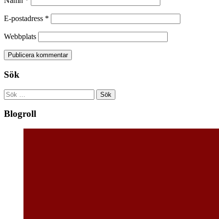
Namn
*
E-postadress
*
Webbplats
Sök
Sök
efter:
Blogroll