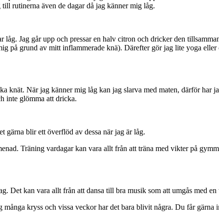
 till rutinerna även de dagar då jag känner mig låg.
r låg. Jag går upp och pressar en halv citron och dricker den tillsamma
på grund av mitt inflammerade knä). Därefter gör jag lite yoga eller e
äka knät. När jag känner mig låg kan jag slarva med maten, därför har jag l
ch inte glömma att dricka.
et gärna blir ett överflöd av dessa när jag är låg.
enad. Träning vardagar kan vara allt från att träna med vikter på gymme
g. Det kan vara allt från att dansa till bra musik som att umgås med en 
 många kryss och vissa veckor har det bara blivit några. Du får gärna in