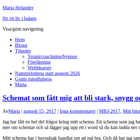
Maria Helander
för ett liv i balans
Visa/göm navigering
Hem
Blogg
Tjänster
Terapi/coachning/hypnos
Föreläsning
Webbkurser
Naturprästinna start augusti 2026
Gratis mindfulness
Maria
Schemat som fått mig att bli stark, snygg 
Av
Maria
|
augusti 15, 2017
|
Inga kommentarer
|
MBJ-2017
,
Mitt bäst
Jag har fått en hel del frågor kring mitt schema. Ett schema som jag h
mer om schemat och så lägger jag upp ett i word så du kan ladda ner d
Mitt schema har i huvudsak handlat om att må bra. Och då har jag satsa