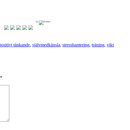
by
positivt tänkande
,
självmedkänsla
,
stresshantering
,
träning
,
vikt
*