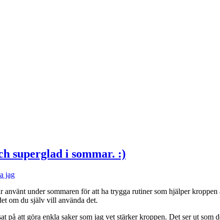
och superglad i sommar. :)
a jag
ar använt under sommaren för att ha trygga rutiner som hjälper kroppen a
et om du själv vill använda det.
t på att göra enkla saker som jag vet stärker kroppen. Det ser ut som de