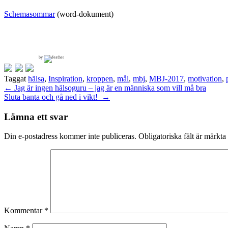
Schemasommar
(word-dokument)
by
Taggat
hälsa
,
Inspiration
,
kroppen
,
mål
,
mbj
,
MBJ-2017
,
motivation
,
Inläggsnavigering
←
Jag är ingen hälsoguru – jag är en människa som vill må bra
Sluta banta och gå ned i vikt!
→
Lämna ett svar
Din e-postadress kommer inte publiceras.
Obligatoriska fält är märkta
Kommentar
*