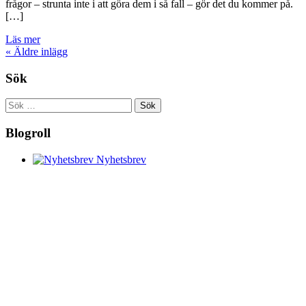
frågor – strunta inte i att göra dem i så fall – gör det du kommer på.
[…]
Läs mer
«
Äldre inlägg
Sök
Sök
efter:
Blogroll
Nyhetsbrev