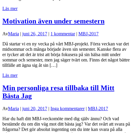
Läs mer
Motivation även under semestern
Av
Maria
|
juni 26, 2017
|
1 kommentar
|
MBJ-2017
Då startar vi en ny vecka på vårt MBJ-projekt. Förra veckan var det
midsommar och många började även sin semester. Kanske flera av
er tycker att det är trist att börja fokusera på sin hälsa mitt under
sommar och semester, men jag säger tvärt om. Finns det något bättre
tillfälle att ägna sig åt sin […]
Läs mer
Min personliga resa tillbaka till Mitt
Bästa Jag
Av
Maria
|
juni 20, 2017
|
Inga kommentarer
|
MBJ-2017
Har du haft ditt MBJ-veckomöte med dig själv ännu? Och vad
bestämde du om din väg mot ditt bästa jag? Var det svårt att svara på
frågorna? Det gör absolut ingenting om du inte kan svara på alla