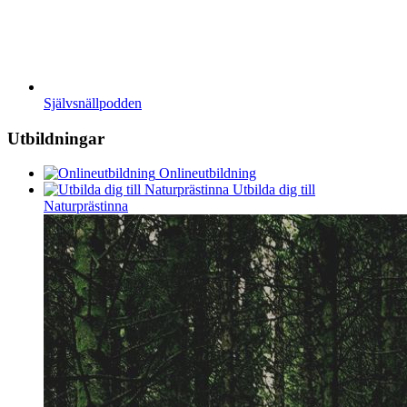
Självsnällpodden
Utbildningar
Onlineutbildning
Utbilda dig till
Naturprästinna