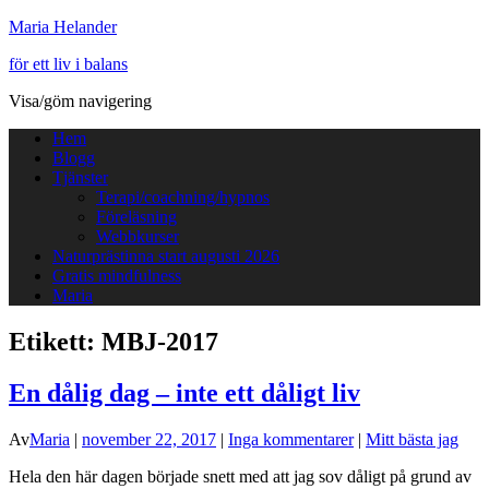
Maria Helander
för ett liv i balans
Visa/göm navigering
Hem
Blogg
Tjänster
Terapi/coachning/hypnos
Föreläsning
Webbkurser
Naturprästinna start augusti 2026
Gratis mindfulness
Maria
Etikett:
MBJ-2017
En dålig dag – inte ett dåligt liv
Av
Maria
|
november 22, 2017
|
Inga kommentarer
|
Mitt bästa jag
Hela den här dagen började snett med att jag sov dåligt på grund av