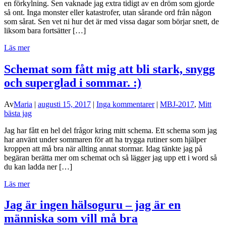
en förkylning. Sen vaknade jag extra tidigt av en dröm som gjorde
så ont. Inga monster eller katastrofer, utan sårande ord från någon
som sårat. Sen vet ni hur det är med vissa dagar som börjar snett, de
liksom bara fortsätter […]
Läs mer
Schemat som fått mig att bli stark, snygg
och superglad i sommar. :)
Av
Maria
|
augusti 15, 2017
|
Inga kommentarer
|
MBJ-2017
,
Mitt
bästa jag
Jag har fått en hel del frågor kring mitt schema. Ett schema som jag
har använt under sommaren för att ha trygga rutiner som hjälper
kroppen att må bra när allting annat stormar. Idag tänkte jag på
begäran berätta mer om schemat och så lägger jag upp ett i word så
du kan ladda ner […]
Läs mer
Jag är ingen hälsoguru – jag är en
människa som vill må bra