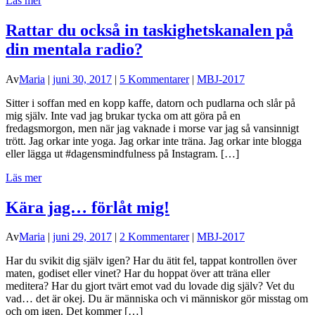
Läs mer
Rattar du också in taskighetskanalen på
din mentala radio?
Av
Maria
|
juni 30, 2017
|
5 Kommentarer
|
MBJ-2017
Sitter i soffan med en kopp kaffe, datorn och pudlarna och slår på
mig själv. Inte vad jag brukar tycka om att göra på en
fredagsmorgon, men när jag vaknade i morse var jag så vansinnigt
trött. Jag orkar inte yoga. Jag orkar inte träna. Jag orkar inte blogga
eller lägga ut #dagensmindfulness på Instagram. […]
Läs mer
Kära jag… förlåt mig!
Av
Maria
|
juni 29, 2017
|
2 Kommentarer
|
MBJ-2017
Har du svikit dig själv igen? Har du ätit fel, tappat kontrollen över
maten, godiset eller vinet? Har du hoppat över att träna eller
meditera? Har du gjort tvärt emot vad du lovade dig själv? Vet du
vad… det är okej. Du är människa och vi människor gör misstag om
och om igen. Det kommer […]