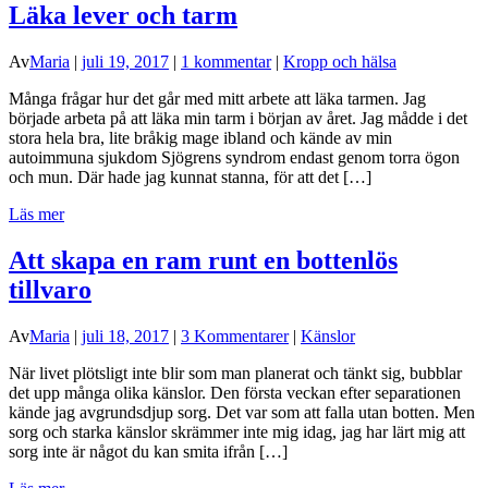
Läka lever och tarm
Av
Maria
|
juli 19, 2017
|
1 kommentar
|
Kropp och hälsa
Många frågar hur det går med mitt arbete att läka tarmen. Jag
började arbeta på att läka min tarm i början av året. Jag mådde i det
stora hela bra, lite bråkig mage ibland och kände av min
autoimmuna sjukdom Sjögrens syndrom endast genom torra ögon
och mun. Där hade jag kunnat stanna, för att det […]
Läs mer
Att skapa en ram runt en bottenlös
tillvaro
Av
Maria
|
juli 18, 2017
|
3 Kommentarer
|
Känslor
När livet plötsligt inte blir som man planerat och tänkt sig, bubblar
det upp många olika känslor. Den första veckan efter separationen
kände jag avgrundsdjup sorg. Det var som att falla utan botten. Men
sorg och starka känslor skrämmer inte mig idag, jag har lärt mig att
sorg inte är något du kan smita ifrån […]