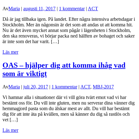
Av
Maria
|
augusti 11, 2017
|
1 kommentar
|
ACT
Då är jag tillbaka igen. På landet. Efter några intensiva arbetsdagar i
Stockholm. Mer än någonsin är det som att andas ut att komma hit.
Nu är det även mycket annat som pågår i lägenheten i Stockholm,
den ska renoveras, vi börjar packa ned hälften av bohaget och saker
är inte som det har varit. […]
Läs mer
OAS – hjälper dig att komma ihåg vad
som är viktigt
Av
Maria
|
juli 20, 2017
|
1 kommentar
|
ACT
,
MBJ-2017
Vi hamnar alla i situationer där vi vill göra tvärt emot vad vi har
bestämt oss för. Du vill inte gluten, men nu serverar dina vänner dig
hemmagjord pasta som du älskar mest av allt. Du vill har bestämt
dig för att inte äta på kvällen, men så känner du dig så rastlös och
vet […]
Läs mer