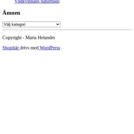
Vildkvinnans naturmagi
Ämnen
Ämnen
Copyright - Maria Helander
ShopIsle
drivs med
WordPress