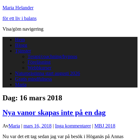
Maria Helander
för ett liv i balans
Visa/göm navigering
Hem
Blogg
Tjänster
Terapi/coachning/hypnos
Föreläsning
Webbkurser
Naturprästinna start augusti 2026
Gratis mindfulness
Maria
Dag:
16 mars 2018
Nya vanor skapas inte på en dag
Av
Maria
|
mars 16, 2018
|
Inga kommentarer
|
MBJ 2018
Nu var det ett tag sedan jag var på besök i Höganäs på Annas