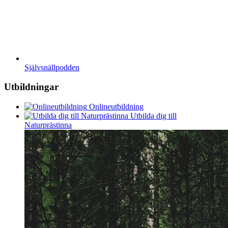
Självsnällpodden
Utbildningar
Onlineutbildning
Utbilda dig till
Naturprästinna