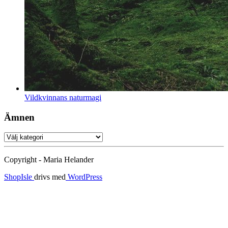
Vildkvinnans naturmagi
Ämnen
Ämnen
Copyright - Maria Helander
ShopIsle
drivs med
WordPress