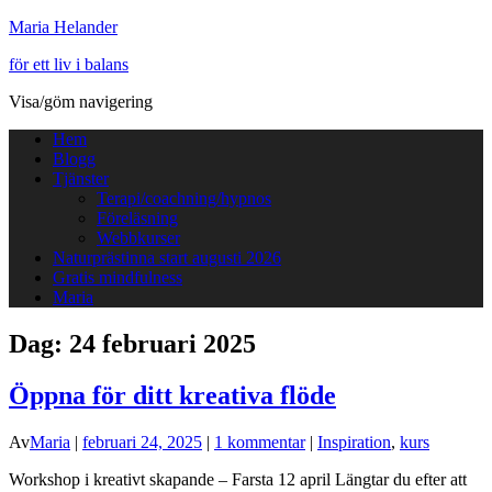
Maria Helander
för ett liv i balans
Visa/göm navigering
Hem
Blogg
Tjänster
Terapi/coachning/hypnos
Föreläsning
Webbkurser
Naturprästinna start augusti 2026
Gratis mindfulness
Maria
Dag:
24 februari 2025
Öppna för ditt kreativa flöde
Av
Maria
|
februari 24, 2025
|
1 kommentar
|
Inspiration
,
kurs
Workshop i kreativt skapande – Farsta 12 april Längtar du efter att