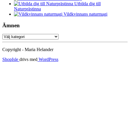
Utbilda dig till
Naturprästinna
Vildkvinnans naturmagi
Ämnen
Ämnen
Copyright - Maria Helander
ShopIsle
drivs med
WordPress