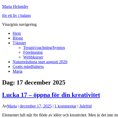
Maria Helander
för ett liv i balans
Visa/göm navigering
Hem
Blogg
Tjänster
Terapi/coachning/hypnos
Föreläsning
Webbkurser
Naturprästinna start augusti 2026
Gratis mindfulness
Maria
Dag:
17 december 2025
Lucka 17 – öppna för din kreativitet
Av
Maria
|
december 17, 2025
|
1 kommentar
|
Julefrid
Elementet luft står för flöde av idéer och kreativitet. Men är det inte i