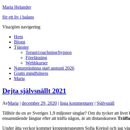
Maria Helander
för ett liv i balans
Visa/göm navigering
Hem
Blogg
Tjänster
Terapi/coachning/hypnos
Föreläsning
Webbkurser
Naturprästinna start augusti 2026
Gratis mindfulness
Maria
Dejta självsnällt 2021
Av
Maria
|
december 29, 2020
|
Inga kommentarer
|
Självsnäll
Tillhör du en av Sveriges 1,9 miljoner singlar? Om du tycker att livet kä
ensamstående längtar efter att träffa någon, är att distanskursen
Träffa
Under åtta veckor kommer kroppsterapeuten Sofia Kreissl och jag vägle