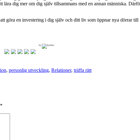
r att lära dig mer om dig själv tillsammans med en annan människa. Därf
t göra en investering i dig själv och ditt liv som öppnar nya dörrar till
by
ion
,
personlig utveckling
,
Relationer
,
träffa rätt
*