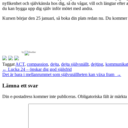
nyfikenhet och självkänsla hos dig, så du vågar, vill och längtar efte
du kan bygga upp dig själv inför mötet med andra.
Kursen börjar den 25 januari, så boka din plats redan nu. Du kommer at
by
Taggat
ACT
,
compassion
,
dejta
,
dejta självsnällt
,
dejting
,
kommunikat
Inläggsnavigering
←
Lucka 24 – önskar dig god själsfrid
Det är bara i mellanrummet som självsnällheten kan växa fram
→
Lämna ett svar
Din e-postadress kommer inte publiceras.
Obligatoriska fält är märkta