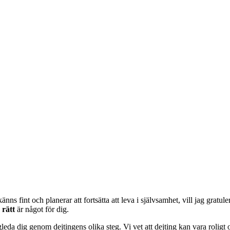
nns fint och planerar att fortsätta att leva i självsamhet, vill jag gratul
 rätt
är något för dig.
da dig genom dejtingens olika steg. Vi vet att dejting kan vara roligt o