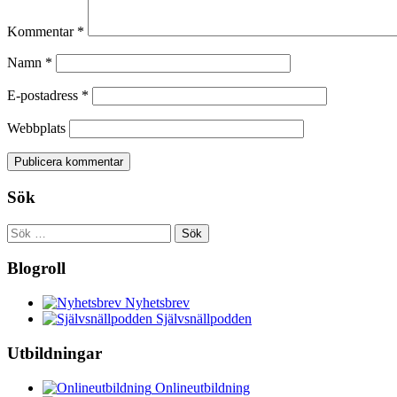
Kommentar
*
Namn
*
E-postadress
*
Webbplats
Sök
Sök
efter:
Blogroll
Nyhetsbrev
Självsnällpodden
Utbildningar
Onlineutbildning