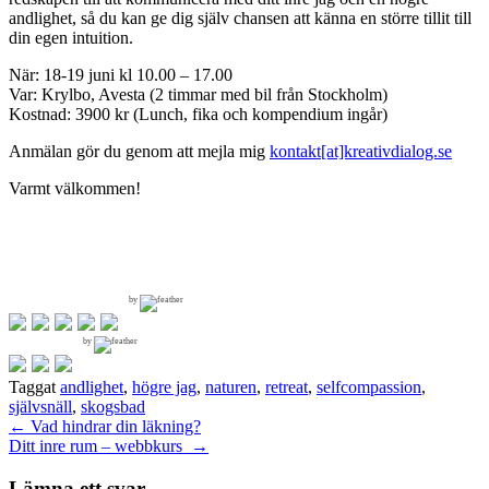
andlighet, så du kan ge dig själv chansen att känna en större tillit till
din egen intuition.
När: 18-19 juni kl 10.00 – 17.00
Var: Krylbo, Avesta (2 timmar med bil från Stockholm)
Kostnad: 3900 kr (Lunch, fika och kompendium ingår)
Anmälan gör du genom att mejla mig
kontakt[at]kreativdialog.se
Varmt välkommen!
by
by
Taggat
andlighet
,
högre jag
,
naturen
,
retreat
,
selfcompassion
,
självsnäll
,
skogsbad
Inläggsnavigering
←
Vad hindrar din läkning?
Ditt inre rum – webbkurs
→
Lämna ett svar