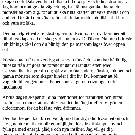
skogen och Dalälven hitta tillbaka till dig själv och dina drömmar.
Jag kommer att ge dig vägledning i att lämna gamla hindrande
mönster bakom dig, för att du ska hitta kraften att växa mentalt och
andligt. Det är i den växtkraften du hittar modet att tillåta ditt inre
och yttre att läka.
Denna helgretreat är endast öppen för kvinnor och vi kommer att
tillbringa dagarna i en skog vid kanten av Dalälven. Naturen blir vår
utbildningslokal och du blir bjuden på mat som lagas över öppen
eld.
Första dagen får du verktyg att se och förstå det som har hållit dig
tillbaka från att göra de förändringar du längtar efter. Med
självsnällhet hjälper du dig själv att möta tankar, känslor, minnen och
gamla mönster som skapar hinder i ditt liv. Du kommer att bli
vägledd till en genuin självmedkänsla, genom övningar och
meditation.
Andra dagen skapar du dina intentioner för framtiden och hittar
kraften och modet att manifestera det du längtar efter. Vi gör en
eldceremoni för att befästa våra drömmar.
Den här helgen kan bli en vändpunkt för dig i din livssituation och
jag garanterar att den blir en möjlighet för dig att slappna av och
fylla på med energi, glädje och nya insikter. Jag vill ge dig
redskapen till att kommunicera med ditt inre jag och en högre