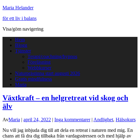
Maria Helander
för ett liv i balans
Visa/göm navigering
Hem
Blogg
Tjänster
Terapi/coachning/hypnos
Föreläsning
Webbkurser
Naturprästinna start augusti 2026
Gratis mindfulness
Maria
Växtkraft – en helgretreat vid skog och
älv
Av
Maria
|
april 24, 2022
|
Inga kommentarer
|
Andlighet
,
Hälsokurs
Nu vill jag inbjuda dig till att dela en retreat i naturen med mig. En
chans att få dra dig tillbaka från vardagsstressen och med hjälp av