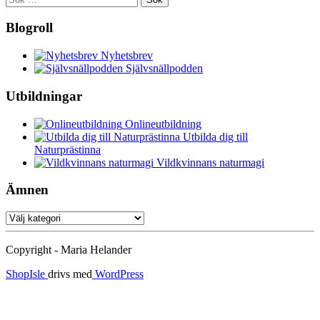
efter:
Blogroll
Nyhetsbrev
Självsnällpodden
Utbildningar
Onlineutbildning
Utbilda dig till
Naturprästinna
Vildkvinnans naturmagi
Ämnen
Ämnen
Copyright - Maria Helander
ShopIsle
drivs med
WordPress