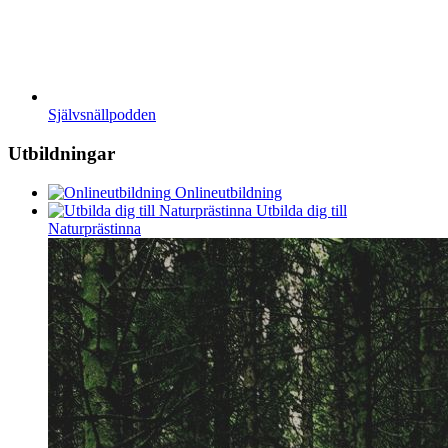
Självsnällpodden
Utbildningar
Onlineutbildning
Utbilda dig till
Naturprästinna