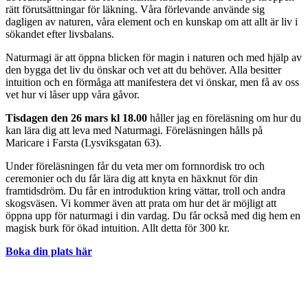
rätt förutsättningar för läkning. Våra förlevande använde sig
dagligen av naturen, våra element och en kunskap om att allt är liv i
sökandet efter livsbalans.
Naturmagi är att öppna blicken för magin i naturen och med hjälp av
den bygga det liv du önskar och vet att du behöver. Alla besitter
intuition och en förmåga att manifestera det vi önskar, men få av oss
vet hur vi låser upp våra gåvor.
Tisdagen den 26 mars kl 18.00
håller jag en föreläsning om hur du
kan lära dig att leva med Naturmagi. Föreläsningen hålls på
Maricare i Farsta (Lysviksgatan 63).
Under föreläsningen får du veta mer om fornnordisk tro och
ceremonier och du får lära dig att knyta en häxknut för din
framtidsdröm. Du får en introduktion kring vättar, troll och andra
skogsväsen. Vi kommer även att prata om hur det är möjligt att
öppna upp för naturmagi i din vardag. Du får också med dig hem en
magisk burk för ökad intuition. Allt detta för 300 kr.
Boka din plats här