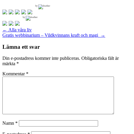
by
by
Inläggsnavigering
←
Alla våra liv
Gratis webbinarium – Vildkvinnans kraft och magi
→
Lämna ett svar
Din e-postadress kommer inte publiceras.
Obligatoriska fält är
märkta
*
Kommentar
*
Namn
*