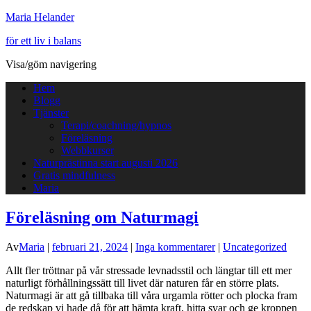
Maria Helander
för ett liv i balans
Visa/göm navigering
Hem
Blogg
Tjänster
Terapi/coachning/hypnos
Föreläsning
Webbkurser
Naturprästinna start augusti 2026
Gratis mindfulness
Maria
Föreläsning om Naturmagi
Av
Maria
|
februari 21, 2024
|
Inga kommentarer
|
Uncategorized
Allt fler tröttnar på vår stressade levnadsstil och längtar till ett mer
naturligt förhållningssätt till livet där naturen får en större plats.
Naturmagi är att gå tillbaka till våra urgamla rötter och plocka fram
de redskap vi hade då för att hämta kraft, hitta svar och ge kroppen