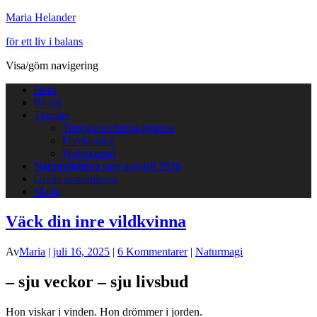
Maria Helander
för ett liv i balans
Visa/göm navigering
Hem
Blogg
Tjänster
Terapi/coachning/hypnos
Föreläsning
Webbkurser
Naturprästinna start augusti 2026
Gratis mindfulness
Maria
Väck din inre vildkvinna
Av
Maria
|
juli 16, 2025
|
6 Kommentarer
|
Naturmagi
– sju veckor – sju livsbud
Hon viskar i vinden. Hon drömmer i jorden.