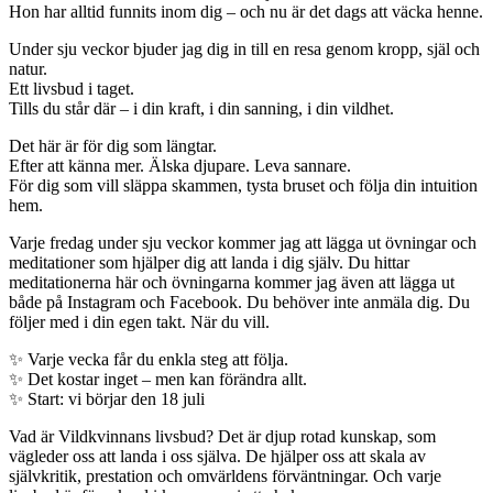
Hon har alltid funnits inom dig – och nu är det dags att väcka henne.
Under sju veckor bjuder jag dig in till en resa genom kropp, själ och
natur.
Ett livsbud i taget.
Tills du står där – i din kraft, i din sanning, i din vildhet.
Det här är för dig som längtar.
Efter att känna mer. Älska djupare. Leva sannare.
För dig som vill släppa skammen, tysta bruset och följa din intuition
hem.
Varje fredag under sju veckor kommer jag att lägga ut övningar och
meditationer som hjälper dig att landa i dig själv. Du hittar
meditationerna här och övningarna kommer jag även att lägga ut
både på Instagram och Facebook. Du behöver inte anmäla dig. Du
följer med i din egen takt. När du vill.
✨ Varje vecka får du enkla steg att följa.
✨ Det kostar inget – men kan förändra allt.
✨ Start: vi börjar den 18 juli
Vad är Vildkvinnans livsbud? Det är djup rotad kunskap, som
vägleder oss att landa i oss själva. De hjälper oss att skala av
självkritik, prestation och omvärldens förväntningar. Och varje