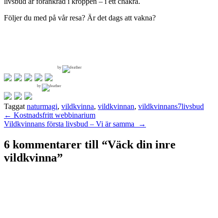
livsbud är förankrad i kroppen – i ett chakra.
Följer du med på vår resa? Är det dags att vakna?
by
by
Taggat
naturmagi
,
vildkvinna
,
vildkvinnan
,
vildkvinnans7livsbud
Inläggsnavigering
←
Kostnadsfritt webbinarium
Vildkvinnans första livsbud – Vi är samma
→
6 kommentarer till “
Väck din inre
vildkvinna
”