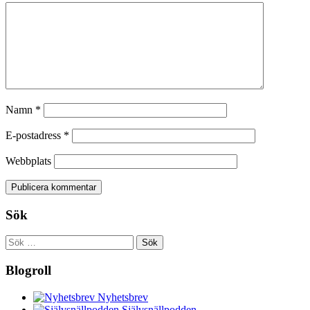
Namn
*
E-postadress
*
Webbplats
Sök
Sök
efter:
Blogroll
Nyhetsbrev
Självsnällpodden