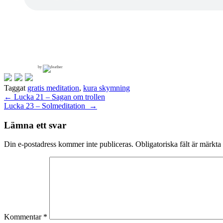
by
Taggat
gratis meditation
,
kura skymning
Inläggsnavigering
←
Lucka 21 – Sagan om trollen
Lucka 23 – Solmeditation
→
Lämna ett svar
Din e-postadress kommer inte publiceras.
Obligatoriska fält är märkta
Kommentar
*