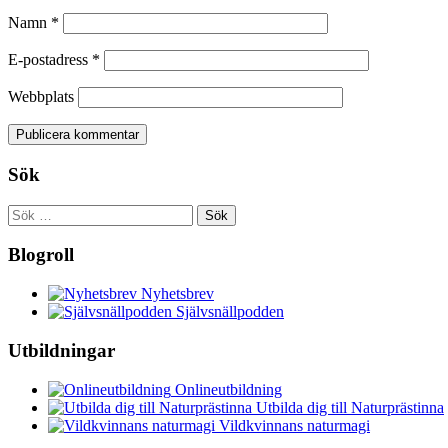
Namn
*
E-postadress
*
Webbplats
Sök
Sök
efter:
Blogroll
Nyhetsbrev
Självsnällpodden
Utbildningar
Onlineutbildning
Utbilda dig till Naturprästinna
Vildkvinnans naturmagi