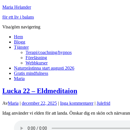
Maria Helander
för ett liv i balans
Visa/göm navigering
Hem
Blogg
Tjänster
Terapi/coachning/hypnos
Föreläsning
Webbkurser
Naturprästinna start augusti 2026
Gratis mindfulness
Maria
Lucka 22 – Eldmeditaion
Av
Maria
|
december 22, 2025
|
Inga kommentarer
|
Julefrid
Idag använder vi elden för att landa. Önskar dig en skön och närvaran