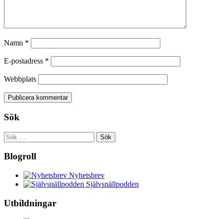
Namn
*
E-postadress
*
Webbplats
Sök
Sök
efter:
Blogroll
Nyhetsbrev
Självsnällpodden
Utbildningar