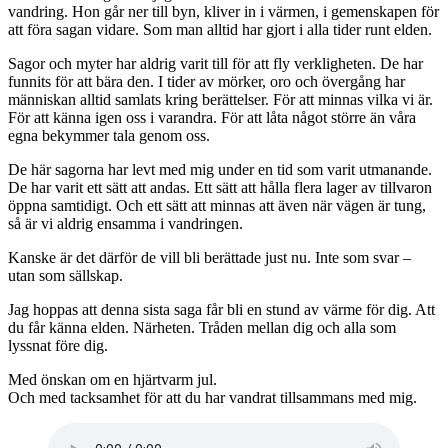
vandring. Hon går ner till byn, kliver in i värmen, i gemenskapen för
att föra sagan vidare. Som man alltid har gjort i alla tider runt elden.
Sagor och myter har aldrig varit till för att fly verkligheten. De har
funnits för att bära den. I tider av mörker, oro och övergång har
människan alltid samlats kring berättelser. För att minnas vilka vi är.
För att känna igen oss i varandra. För att låta något större än våra
egna bekymmer tala genom oss.
De här sagorna har levt med mig under en tid som varit utmanande.
De har varit ett sätt att andas. Ett sätt att hålla flera lager av tillvaron
öppna samtidigt. Och ett sätt att minnas att även när vägen är tung,
så är vi aldrig ensamma i vandringen.
Kanske är det därför de vill bli berättade just nu. Inte som svar –
utan som sällskap.
Jag hoppas att denna sista saga får bli en stund av värme för dig. Att
du får känna elden. Närheten. Tråden mellan dig och alla som
lyssnat före dig.
Med önskan om en hjärtvarm jul.
Och med tacksamhet för att du har vandrat tillsammans med mig.