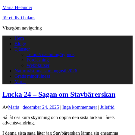
Maria Helander
för ett liv i balans
Visa/göm navigering
Hem
Blogg
Tjänster
Terapi/coachning/hypnos
Föreläsning
Webbkurser
Naturprästinna start augusti 2026
Gratis mindfulness
Maria
Lucka 24 – Sagan om Stavbärerskan
Av
Maria
|
december 24, 2025
|
Inga kommentarer
|
Julefrid
Så låt oss kura skymning och öppna den sista luckan i årets
adventsvandring.
I denna sista saga låter jag Stavbärerskan lämna sin ensamma