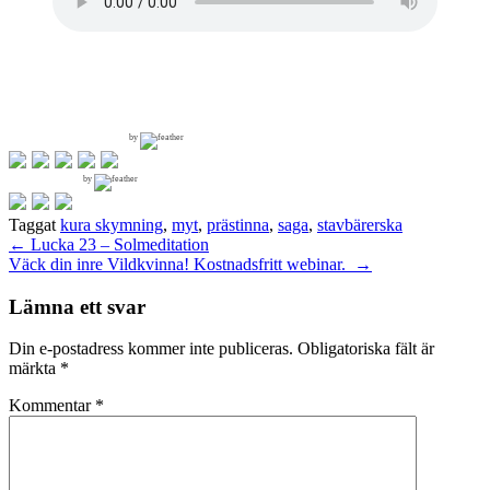
by
by
Taggat
kura skymning
,
myt
,
prästinna
,
saga
,
stavbärerska
Inläggsnavigering
←
Lucka 23 – Solmeditation
Väck din inre Vildkvinna! Kostnadsfritt webinar.
→
Lämna ett svar
Din e-postadress kommer inte publiceras.
Obligatoriska fält är
märkta
*
Kommentar
*