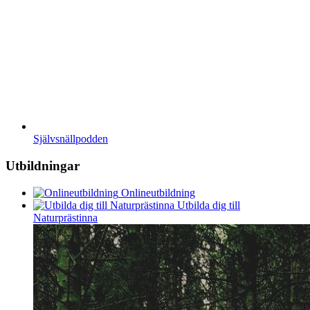
Självsnällpodden
Utbildningar
Onlineutbildning
Utbilda dig till
Naturprästinna