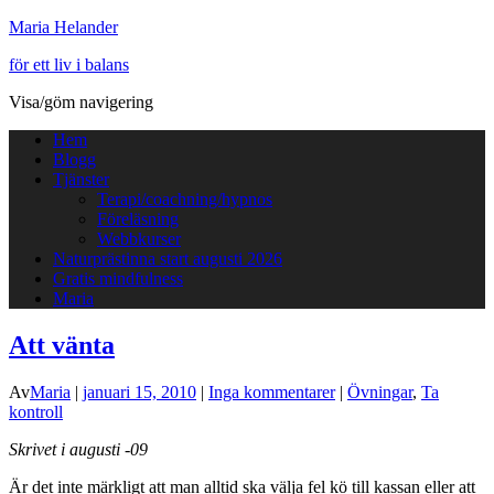
Maria Helander
för ett liv i balans
Visa/göm navigering
Hem
Blogg
Tjänster
Terapi/coachning/hypnos
Föreläsning
Webbkurser
Naturprästinna start augusti 2026
Gratis mindfulness
Maria
Att vänta
Av
Maria
|
januari 15, 2010
|
Inga kommentarer
|
Övningar
,
Ta
kontroll
Skrivet i augusti -09
Är det inte märkligt att man alltid ska välja fel kö till kassan eller att