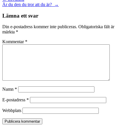
Inläggsnavigering
Är du den du tror att du är?
→
Lämna ett svar
Din e-postadress kommer inte publiceras.
Obligatoriska fält är
märkta
*
Kommentar
*
Namn
*
E-postadress
*
Webbplats