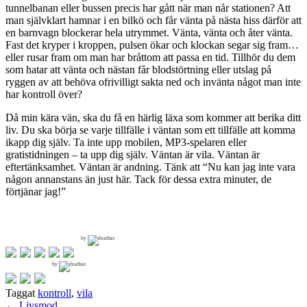
tunnelbanan eller bussen precis har gått när man når stationen? Att
man självklart hamnar i en bilkö och får vänta på nästa hiss därför att
en barnvagn blockerar hela utrymmet. Vänta, vänta och åter vänta.
Fast det kryper i kroppen, pulsen ökar och klockan segar sig fram…
eller rusar fram om man har bråttom att passa en tid. Tillhör du dem
som hatar att vänta och nästan får blodstörtning eller utslag på
ryggen av att behöva ofrivilligt sakta ned och invänta något man inte
har kontroll över?
Då min kära vän, ska du få en härlig läxa som kommer att berika ditt
liv. Du ska börja se varje tillfälle i väntan som ett tillfälle att komma
ikapp dig själv. Ta inte upp mobilen, MP3-spelaren eller
gratistidningen – ta upp dig själv. Väntan är vila. Väntan är
eftertänksamhet. Väntan är andning. Tänk att “Nu kan jag inte vara
någon annanstans än just här. Tack för dessa extra minuter, de
förtjänar jag!”
by
by
Taggat
kontroll
,
vila
←
Livsmod