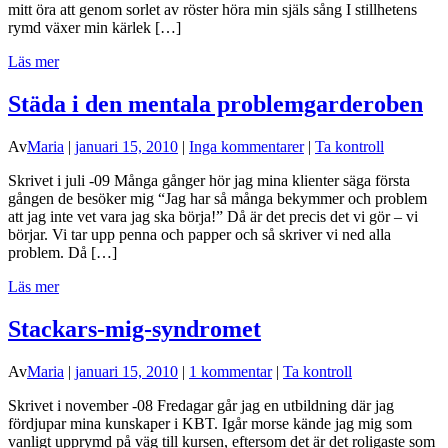
mitt öra att genom sorlet av röster höra min själs sång I stillhetens
rymd växer min kärlek […]
Läs mer
Städa i den mentala problemgarderoben
Av
Maria
|
januari 15, 2010
|
Inga kommentarer
|
Ta kontroll
Skrivet i juli -09 Många gånger hör jag mina klienter säga första
gången de besöker mig “Jag har så många bekymmer och problem
att jag inte vet vara jag ska börja!” Då är det precis det vi gör – vi
börjar. Vi tar upp penna och papper och så skriver vi ned alla
problem. Då […]
Läs mer
Stackars-mig-syndromet
Av
Maria
|
januari 15, 2010
|
1 kommentar
|
Ta kontroll
Skrivet i november -08 Fredagar går jag en utbildning där jag
fördjupar mina kunskaper i KBT. Igår morse kände jag mig som
vanligt upprymd på väg till kursen, eftersom det är det roligaste som