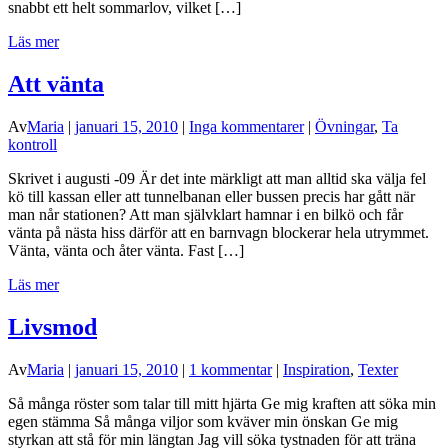
snabbt ett helt sommarlov, vilket […]
Läs mer
Att vänta
Av
Maria
|
januari 15, 2010
|
Inga kommentarer
|
Övningar
,
Ta
kontroll
Skrivet i augusti -09 Är det inte märkligt att man alltid ska välja fel
kö till kassan eller att tunnelbanan eller bussen precis har gått när
man når stationen? Att man självklart hamnar i en bilkö och får
vänta på nästa hiss därför att en barnvagn blockerar hela utrymmet.
Vänta, vänta och åter vänta. Fast […]
Läs mer
Livsmod
Av
Maria
|
januari 15, 2010
|
1 kommentar
|
Inspiration
,
Texter
Så många röster som talar till mitt hjärta Ge mig kraften att söka min
egen stämma Så många viljor som kväver min önskan Ge mig
styrkan att stå för min längtan Jag vill söka tystnaden för att träna