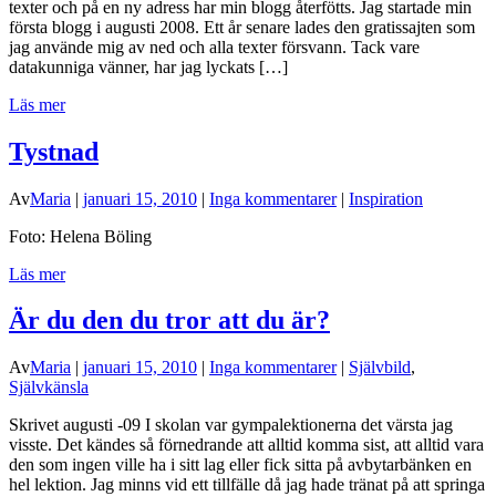
texter och på en ny adress har min blogg återfötts. Jag startade min
första blogg i augusti 2008. Ett år senare lades den gratissajten som
jag använde mig av ned och alla texter försvann. Tack vare
datakunniga vänner, har jag lyckats […]
Läs mer
Tystnad
Av
Maria
|
januari 15, 2010
|
Inga kommentarer
|
Inspiration
Foto: Helena Böling
Läs mer
Är du den du tror att du är?
Av
Maria
|
januari 15, 2010
|
Inga kommentarer
|
Självbild
,
Självkänsla
Skrivet augusti -09 I skolan var gympalektionerna det värsta jag
visste. Det kändes så förnedrande att alltid komma sist, att alltid vara
den som ingen ville ha i sitt lag eller fick sitta på avbytarbänken en
hel lektion. Jag minns vid ett tillfälle då jag hade tränat på att springa