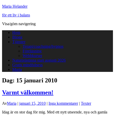
Maria Helander
för ett liv i balans
Visa/göm navigering
Hem
Blogg
Tjänster
Terapi/coachning/hypnos
Föreläsning
Webbkurser
Naturprästinna start augusti 2026
Gratis mindfulness
Maria
Dag:
15 januari 2010
Varmt välkommen!
Av
Maria
|
januari 15, 2010
|
Inga kommentarer
|
Texter
Idag är en stor dag för mig. Med ett nytt utseende, nya och gamla