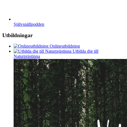
Självsnällpodden
Utbildningar
Onlineutbildning
Utbilda dig till
Naturprästinna