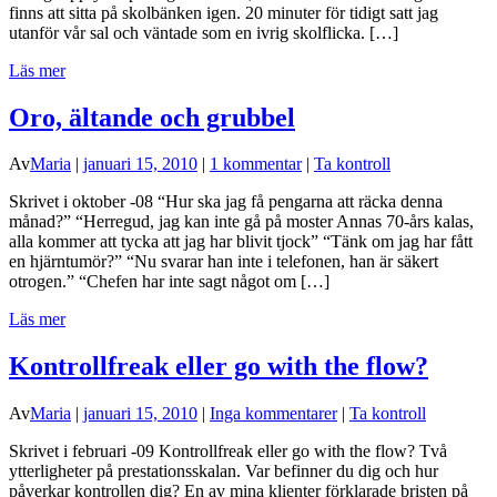
finns att sitta på skolbänken igen. 20 minuter för tidigt satt jag
utanför vår sal och väntade som en ivrig skolflicka. […]
Läs mer
Oro, ältande och grubbel
Av
Maria
|
januari 15, 2010
|
1 kommentar
|
Ta kontroll
Skrivet i oktober -08 “Hur ska jag få pengarna att räcka denna
månad?” “Herregud, jag kan inte gå på moster Annas 70-års kalas,
alla kommer att tycka att jag har blivit tjock” “Tänk om jag har fått
en hjärntumör?” “Nu svarar han inte i telefonen, han är säkert
otrogen.” “Chefen har inte sagt något om […]
Läs mer
Kontrollfreak eller go with the flow?
Av
Maria
|
januari 15, 2010
|
Inga kommentarer
|
Ta kontroll
Skrivet i februari -09 Kontrollfreak eller go with the flow? Två
ytterligheter på prestationsskalan. Var befinner du dig och hur
påverkar kontrollen dig? En av mina klienter förklarade bristen på