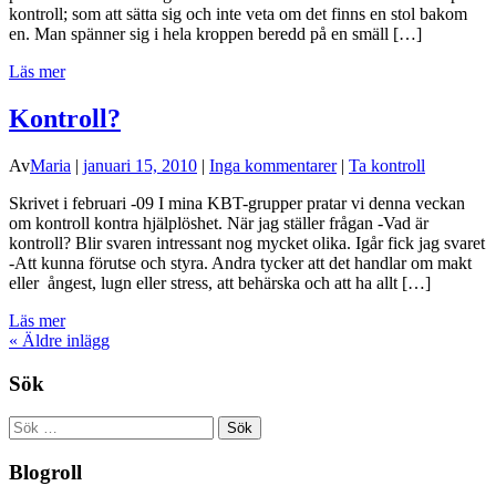
kontroll; som att sätta sig och inte veta om det finns en stol bakom
en. Man spänner sig i hela kroppen beredd på en smäll […]
Läs mer
Kontroll?
Av
Maria
|
januari 15, 2010
|
Inga kommentarer
|
Ta kontroll
Skrivet i februari -09 I mina KBT-grupper pratar vi denna veckan
om kontroll kontra hjälplöshet. När jag ställer frågan -Vad är
kontroll? Blir svaren intressant nog mycket olika. Igår fick jag svaret
-Att kunna förutse och styra. Andra tycker att det handlar om makt
eller ångest, lugn eller stress, att behärska och att ha allt […]
Läs mer
«
Äldre inlägg
Sök
Sök
efter:
Blogroll