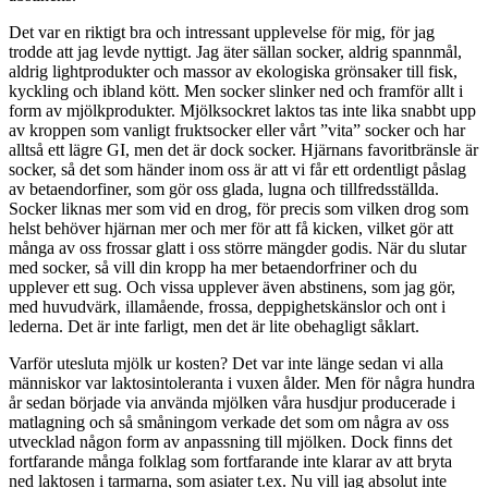
Det var en riktigt bra och intressant upplevelse för mig, för jag
trodde att jag levde nyttigt. Jag äter sällan socker, aldrig spannmål,
aldrig lightprodukter och massor av ekologiska grönsaker till fisk,
kyckling och ibland kött. Men socker slinker ned och framför allt i
form av mjölkprodukter. Mjölksockret laktos tas inte lika snabbt upp
av kroppen som vanligt fruktsocker eller vårt ”vita” socker och har
alltså ett lägre GI, men det är dock socker. Hjärnans favoritbränsle är
socker, så det som händer inom oss är att vi får ett ordentligt påslag
av betaendorfiner, som gör oss glada, lugna och tillfredsställda.
Socker liknas mer som vid en drog, för precis som vilken drog som
helst behöver hjärnan mer och mer för att få kicken, vilket gör att
många av oss frossar glatt i oss större mängder godis. När du slutar
med socker, så vill din kropp ha mer betaendorfriner och du
upplever ett sug. Och vissa upplever även abstinens, som jag gör,
med huvudvärk, illamående, frossa, deppighetskänslor och ont i
lederna. Det är inte farligt, men det är lite obehagligt såklart.
Varför utesluta mjölk ur kosten? Det var inte länge sedan vi alla
människor var laktosintoleranta i vuxen ålder. Men för några hundra
år sedan började via använda mjölken våra husdjur producerade i
matlagning och så småningom verkade det som om några av oss
utvecklad någon form av anpassning till mjölken. Dock finns det
fortfarande många folklag som fortfarande inte klarar av att bryta
ned laktosen i tarmarna, som asiater t.ex. Nu vill jag absolut inte