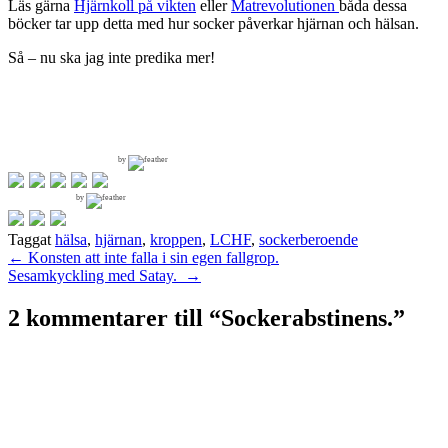
Läs gärna
Hjärnkoll på vikten
eller
Matrevolutionen
båda dessa
böcker tar upp detta med hur socker påverkar hjärnan och hälsan.
Så – nu ska jag inte predika mer!
by
by
Taggat
hälsa
,
hjärnan
,
kroppen
,
LCHF
,
sockerberoende
Inläggsnavigering
←
Konsten att inte falla i sin egen fallgrop.
Sesamkyckling med Satay.
→
2 kommentarer till “
Sockerabstinens.
”