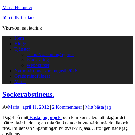
Maria Helander
för ett liv i balans
Visa/göm navigering
Hem
Blogg
Tjänster
Terapi/coachning/hypnos
Föreläsning
Webbkurser
Naturprästinna start augusti 2026
Gratis mindfulness
Maria
Sockerabstinens.
Av
Maria
|
april 11, 2012
|
2 Kommentarer
|
Mitt bästa jag
Dag 3 på mitt
Bästa-jag projekt
och kan konstatera att idag är det
bättre. Igår hade jag en migränliknande huvudvärk, mådde illa och
frös. Influensan? Spänningshuvudvärk? Njaaa… troligen hade jag
abstinens.