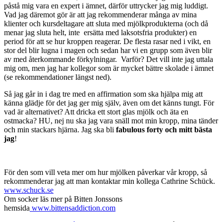
påstå mig vara en expert i ämnet, därför uttrycker jag mig luddigt.
Vad jag däremot gör är att jag rekommenderar många av mina
klienter och kursdeltagare att sluta med mjölkprodukterna (och då
menar jag sluta helt, inte ersätta med laksotsfria produkter) en
period för att se hur kroppen reagerar. De flesta rasar ned i vikt, en
stor del blir lugna i magen och sedan har vi en grupp som även blir
av med återkommande förkylningar. Varför? Det vill inte jag uttala
mig om, men jag har kollegor som är mycket bättre skolade i ämnet
(se rekommendationer längst ned).
Så jag går in i dag tre med en affirmation som ska hjälpa mig att
känna glädje för det jag ger mig själv, även om det känns tungt. För
vad är alternativet? Att dricka ett stort glas mjölk och äta en
ostmacka? HU, nej nu ska jag vara snäll mot min kropp, mina tänder
och min stackars hjärna. Jag ska bli
fabulous forty och mitt bästa
jag
!
För den som vill veta mer om hur mjölken påverkar vår kropp, så
rekommenderar jag att man kontaktar min kollega Cathrine Schück.
www.schuck.se
Om socker läs mer på Bitten Jonssons
hemsida
www.bittensaddiction.com