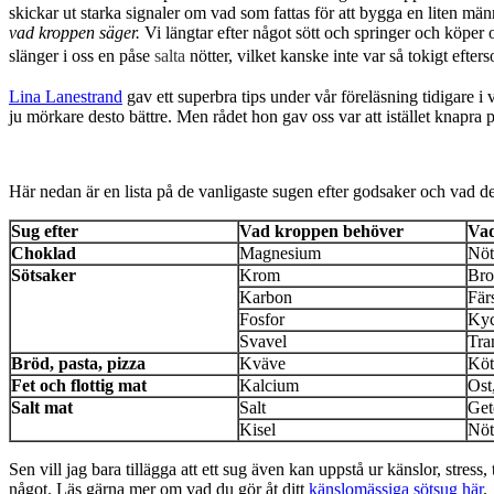
skickar ut starka signaler om vad som fattas för att bygga en liten män
vad kroppen säger.
Vi längtar efter något sött och springer och köper
slänger i oss en påse
salta
nötter, vilket kanske inte var så tokigt efte
Lina Lanestrand
gav ett superbra tips under vår föreläsning tidigare
ju mörkare desto bättre. Men rådet hon gav oss var att istället knapra 
Här nedan är en lista på de vanligaste sugen efter godsaker och vad d
Sug efter
Vad kroppen behöver
Vad
Choklad
Magnesium
Nöt
Sötsaker
Krom
Bro
Karbon
Fär
Fosfor
Kyck
Svavel
Tra
Bröd, pasta, pizza
Kväve
Kött
Fet och flottig mat
Kalcium
Ost
Salt mat
Salt
Geto
Kisel
Nöt
Sen vill jag bara tillägga att ett sug även kan uppstå ur känslor, stres
något. Läs gärna mer om vad du gör åt ditt
känslomässiga sötsug här
.