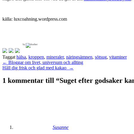
källa: luxcoahning.wordpress.com
by
Taggat
hälsa
,
kroppen
,
mineraler
,
näringsämnen
,
sötsug
,
vitaminer
Inläggsnavigering
←
Bloggar om livet, universum och allting
Håll dig frisk och glad med kakao
→
1 kommentar till “
Suget efter godsaker ka
Susanne