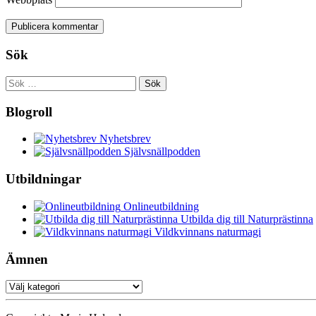
Sök
Sök
efter:
Blogroll
Nyhetsbrev
Självsnällpodden
Utbildningar
Onlineutbildning
Utbilda dig till Naturprästinna
Vildkvinnans naturmagi
Ämnen
Ämnen