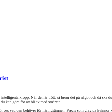
rist
r intelligenta kropp. När den är trött, så beror det på något och då ska d
 du kan göra för att bli av med smärtan.
r oss vad den behöver för näringsämnen. Precis som gravida kvinnor kan l