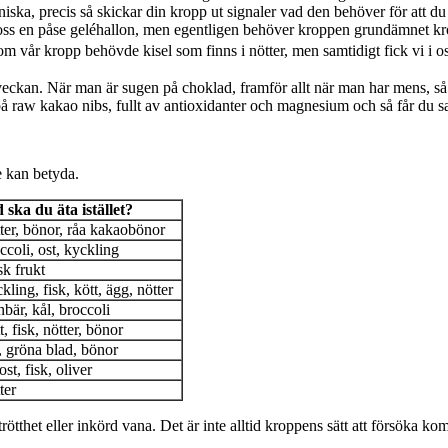
niska, precis så skickar din kropp ut signaler vad den behöver för att du
 oss en påse geléhallon, men egentligen behöver kroppen grundämnet krom
rsom vår kropp behövde kisel som finns i nötter, men samtidigt fick vi i 
 i veckan. När man är sugen på choklad, framför allt när man har mens,
på raw kakao nibs, fullt av antioxidanter och magnesium och så får du sa
e kan betyda.
 ska du äta istället?
ter, bönor, råa kakaobönor
ccoli, ost, kyckling
sk frukt
ling, fisk, kött, ägg, nötter
nbär, kål, broccoli
, fisk, nötter, bönor
, gröna blad, bönor
st, fisk, oliver
ter
s, trötthet eller inkörd vana. Det är inte alltid kroppens sätt att försök