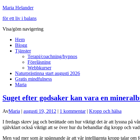
Maria Helander
för ett liv i balans
Visa/göm navigering
Hem
Blogg
Tjänster
Terapi/coachning/hypnos
Föreläsning
Webbkurser
Naturprästinna start augusti 2026
Gratis mindfulness
Maria
Suget efter godsaker kan vara en mineralb
Av
Maria
|
augusti 19, 2012
|
1 kommentar
|
Kropp och hälsa
I fredags skrev jag och berättade om hur viktigt det är att lyssna på vå
självklart också viktigt att se över hur du behandlar dig kropp och vad
Men vad mer som är spännande är att vår intelligenta kropp talar om fö