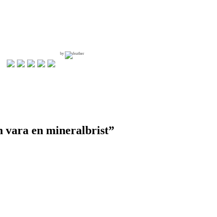
by
n vara en mineralbrist
”