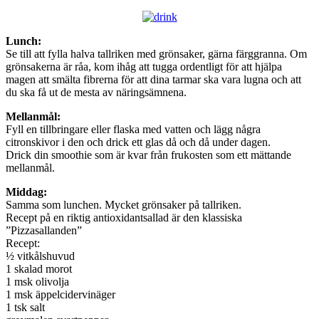
Lunch:
Se till att fylla halva tallriken med grönsaker, gärna färggranna. Om
grönsakerna är råa, kom ihåg att tugga ordentligt för att hjälpa
magen att smälta fibrerna för att dina tarmar ska vara lugna och att
du ska få ut de mesta av näringsämnena.
Mellanmål:
Fyll en tillbringare eller flaska med vatten och lägg några
citronskivor i den och drick ett glas då och då under dagen.
Drick din smoothie som är kvar från frukosten som ett mättande
mellanmål.
Middag:
Samma som lunchen. Mycket grönsaker på tallriken.
Recept på en riktig antioxidantsallad är den klassiska
”Pizzasallanden”
Recept:
½ vitkålshuvud
1 skalad morot
1 msk olivolja
1 msk äppelcidervinäger
1 tsk salt