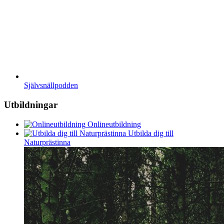
Självsnällpodden
Utbildningar
Onlineutbildning
Utbilda dig till
Naturprästinna