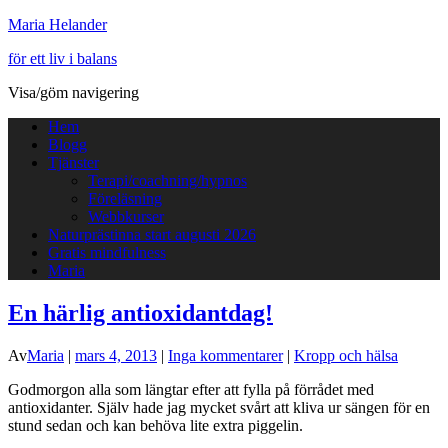
Maria Helander
för ett liv i balans
Visa/göm navigering
Hem
Blogg
Tjänster
Terapi/coachning/hypnos
Föreläsning
Webbkurser
Naturprästinna start augusti 2026
Gratis mindfulness
Maria
En härlig antioxidantdag!
Av
Maria
|
mars 4, 2013
|
Inga kommentarer
|
Kropp och hälsa
Godmorgon alla som längtar efter att fylla på förrådet med
antioxidanter. Själv hade jag mycket svårt att kliva ur sängen för en
stund sedan och kan behöva lite extra piggelin.