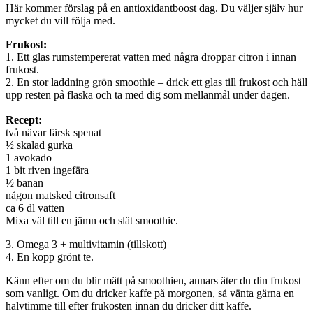
Här kommer förslag på en antioxidantboost dag. Du väljer själv hur
mycket du vill följa med.
Frukost:
1. Ett glas rumstempererat vatten med några droppar citron i innan
frukost.
2. En stor laddning grön smoothie – drick ett glas till frukost och häll
upp resten på flaska och ta med dig som mellanmål under dagen.
Recept:
två nävar färsk spenat
½ skalad gurka
1 avokado
1 bit riven ingefära
½ banan
någon matsked citronsaft
ca 6 dl vatten
Mixa väl till en jämn och slät smoothie.
3. Omega 3 + multivitamin (tillskott)
4. En kopp grönt te.
Känn efter om du blir mätt på smoothien, annars äter du din frukost
som vanligt. Om du dricker kaffe på morgonen, så vänta gärna en
halvtimme till efter frukosten innan du dricker ditt kaffe.