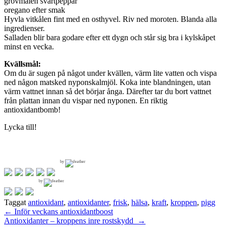
grovmalen svartpeppar
oregano efter smak
Hyvla vitkålen fint med en osthyvel. Riv ned moroten. Blanda alla
ingredienser.
Salladen blir bara godare efter ett dygn och står sig bra i kylskåpet
minst en vecka.
Kvällsmål:
Om du är sugen på något under kvällen, värm lite vatten och vispa
ned någon matsked nyponskalmjöl. Koka inte blandningen, utan
värm vattnet innan så det börjar ånga. Därefter tar du bort vattnet
från plattan innan du vispar ned nyponen. En riktig
antioxidantbomb!
Lycka till!
by
by
Taggat
antioxidant
,
antioxidanter
,
frisk
,
hälsa
,
kraft
,
kroppen
,
pigg
Inläggsnavigering
←
Inför veckans antioxidantboost
Antioxidanter – kroppens inre rostskydd
→