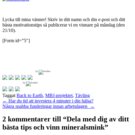
Lycka till mina vänner! Skriv in ditt namn och din e-post och ditt
bästa motivationstips så publicerar vi en vinnare på måndag (den
21/10).
[Form id=”5″]
by
by
Taggat
Back to Earth
,
MBJ-projektet
,
Tävling
Inläggsnavigering
←
Har du tid att investera 4 minuter i din hälsa?
Några snabba funderingar innan arbetsdagen
→
2 kommentarer till “
Dela med dig av ditt
bästa tips och vinn mineralsmink
”