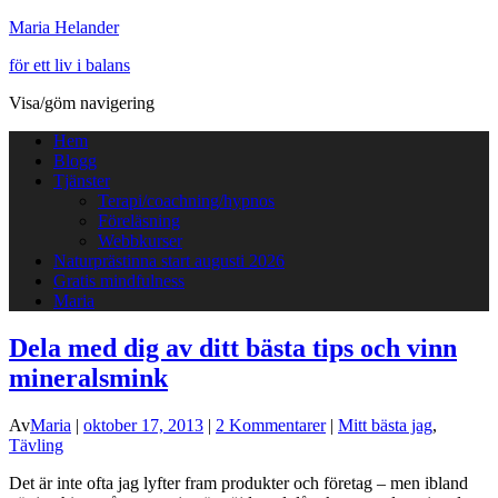
Maria Helander
för ett liv i balans
Visa/göm navigering
Hem
Blogg
Tjänster
Terapi/coachning/hypnos
Föreläsning
Webbkurser
Naturprästinna start augusti 2026
Gratis mindfulness
Maria
Dela med dig av ditt bästa tips och vinn
mineralsmink
Av
Maria
|
oktober 17, 2013
|
2 Kommentarer
|
Mitt bästa jag
,
Tävling
Det är inte ofta jag lyfter fram produkter och företag – men ibland