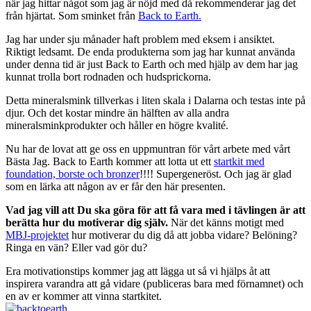
när jag hittar något som jag är nöjd med då rekommenderar jag det
från hjärtat. Som sminket från
Back to Earth.
Jag har under sju månader haft problem med eksem i ansiktet.
Riktigt ledsamt. De enda produkterna som jag har kunnat använda
under denna tid är just Back to Earth och med hjälp av dem har jag
kunnat trolla bort rodnaden och hudsprickorna.
Detta mineralsmink tillverkas i liten skala i Dalarna och testas inte på
djur. Och det kostar mindre än hälften av alla andra
mineralsminkprodukter och håller en högre kvalité.
Nu har de lovat att ge oss en uppmuntran för vårt arbete med vårt
Bästa Jag. Back to Earth kommer att lotta ut ett
startkit med
foundation, borste och bronzer
!!!! Supergeneröst. Och jag är glad
som en lärka att någon av er får den här presenten.
Vad jag vill att Du ska göra för att få vara med i tävlingen är att
berätta hur du motiverar dig själv.
När det känns motigt med
MBJ-projektet
hur motiverar du dig då att jobba vidare? Belöning?
Ringa en vän? Eller vad gör du?
Era motivationstips kommer jag att lägga ut så vi hjälps åt att
inspirera varandra att gå vidare (publiceras bara med förnamnet) och
en av er kommer att vinna startkitet.