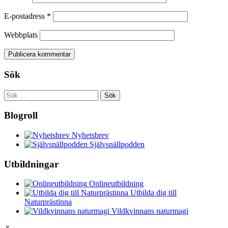
E-postadress
*
Webbplats
Sök
Sök
efter:
Blogroll
Nyhetsbrev
Självsnällpodden
Utbildningar
Onlineutbildning
Utbilda dig till
Naturprästinna
Vildkvinnans naturmagi