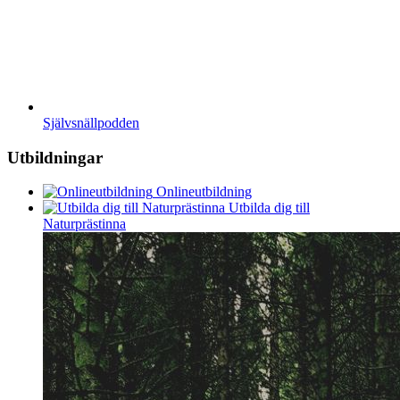
Självsnällpodden
Utbildningar
Onlineutbildning
Utbilda dig till
Naturprästinna