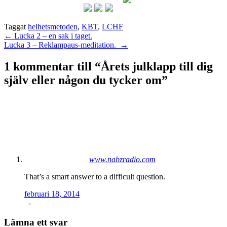
Taggat
helhetsmetoden
,
KBT
,
LCHF
Inläggsnavigering
←
Lucka 2 – en sak i taget.
Lucka 3 – Reklampaus-meditation.
→
1 kommentar till “
Årets julklapp till dig
själv eller någon du tycker om
”
www.nabzradio.com
That’s a smart answer to a difficult question.
februari 18, 2014
-
Lämna ett svar