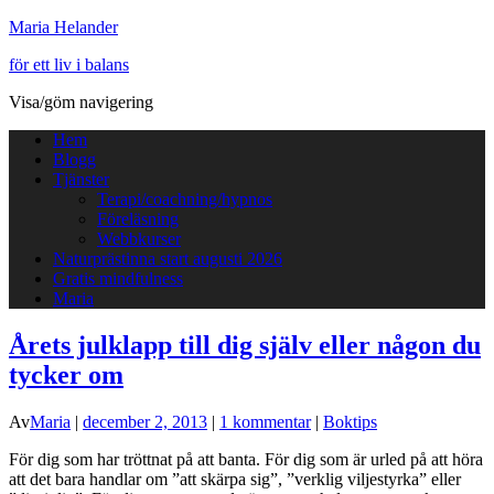
Maria Helander
för ett liv i balans
Visa/göm navigering
Hem
Blogg
Tjänster
Terapi/coachning/hypnos
Föreläsning
Webbkurser
Naturprästinna start augusti 2026
Gratis mindfulness
Maria
Årets julklapp till dig själv eller någon du
tycker om
Av
Maria
|
december 2, 2013
|
1 kommentar
|
Boktips
För dig som har tröttnat på att banta. För dig som är urled på att höra
att det bara handlar om ”att skärpa sig”, ”verklig viljestyrka” eller