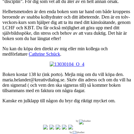
”disciplin”. För dig som vet att du äter av en helt annan orsak.
Helhetsmetoden är den enda boken som tar hand om både kroppens
beroende av snabba kolhydrater och ditt ätbeteende. Den är en tolv-
veckors-kurs som hjälper dig att ta itu med ditt känsloätande, genom
LCHF och KBT. Du får också möjlighet att göra upp med ditt
självbildsspöke, din stress och behov av att vara duktig. Det här är
boken som du har längtat efter!
Nu kan du köpa den direkt av mig eller min kollega och
medförfattare
Cathrine Schück
.
Boken kostar 138 kr (ink porto). Mejla mig om du vill köpa den.
maria.helander@kreativdialog.se. Skriv din adress och om du vill ha
den signerad ( och vem den ska signeras till) så kommer boken
tillsammans med en faktura om några dagar.
Kanske en julklapp till någon du bryr dig riktigt mycket om.
by
by