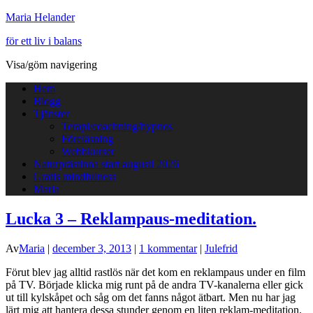
Maria Helander
för ett liv i balans
Visa/göm navigering
Hem
Blogg
Tjänster
Terapi/coachning/hypnos
Föreläsning
Webbkurser
Naturprästinna start augusti 2026
Gratis mindfulness
Maria
Lucka 3 – Reklampaus-meditation.
Av
Maria
|
december 3, 2013
|
1 kommentar
|
Julefrid
Förut blev jag alltid rastlös när det kom en reklampaus under en film
på TV. Började klicka mig runt på de andra TV-kanalerna eller gick
ut till kylskåpet och såg om det fanns något ätbart. Men nu har jag
lärt mig att hantera dessa stunder genom en liten reklam-meditation.