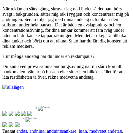
När reklamen sätts igång, skruvar jag ned ljudet så det bara hörs
svagt i bakgrunden, sätter mig rak i ryggen och koncentrerar mig på
andningen. Sedan följer jag med mina andetag och räknar dem
stillsamt under hela pausen. Det är både en avslappning- och en
koncentrationsövning, för dina tankar kommer att fara iväg under
tiden och du kanske tappar räkningen. Men det är okej. Ta tillbaka
dina tankar och börja om att räkna. Snart har du lärt dig konsten att
reklam-meditera.
Hur många andetag har du under en reklampaus?
Du kan även pröva samma andningsövning när du står i kön till
bankomaten, väntar på bussen eller sitter i en bilkö. Istället för att
låta rastlösheten ta över, räkna medvetna andetag.
by
by
Taggat
andas
,
andning
,
andningsankare
,
lugn
,
medvetet andetag
,