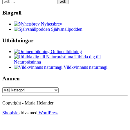
Sök
efter:
Blogroll
Nyhetsbrev
Självsnällpodden
Utbildningar
Onlineutbildning
Utbilda dig till
Naturprästinna
Vildkvinnans naturmagi
Ämnen
Ämnen
Copyright - Maria Helander
ShopIsle
drivs med
WordPress