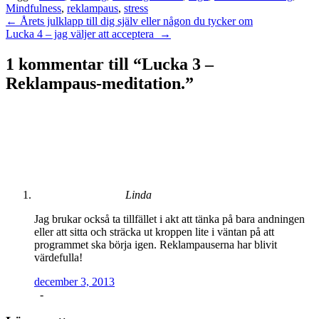
Mindfulness
,
reklampaus
,
stress
Inläggsnavigering
←
Årets julklapp till dig själv eller någon du tycker om
Lucka 4 – jag väljer att acceptera
→
1 kommentar till “
Lucka 3 –
Reklampaus-meditation.
”
Linda
Jag brukar också ta tillfället i akt att tänka på bara andningen
eller att sitta och sträcka ut kroppen lite i väntan på att
programmet ska börja igen. Reklampauserna har blivit
värdefulla!
december 3, 2013
-