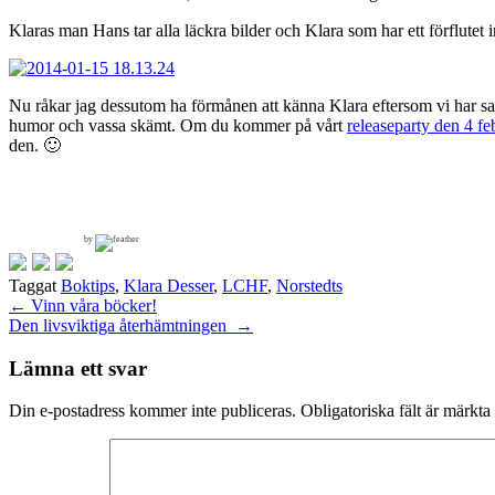
Klaras man Hans tar alla läckra bilder och Klara som har ett förflutet 
Nu råkar jag dessutom ha förmånen att känna Klara eftersom vi har sam
humor och vassa skämt. Om du kommer på vårt
releaseparty den 4 fe
den. 🙂
by
Taggat
Boktips
,
Klara Desser
,
LCHF
,
Norstedts
Inläggsnavigering
←
Vinn våra böcker!
Den livsviktiga återhämtningen
→
Lämna ett svar
Din e-postadress kommer inte publiceras.
Obligatoriska fält är märkta