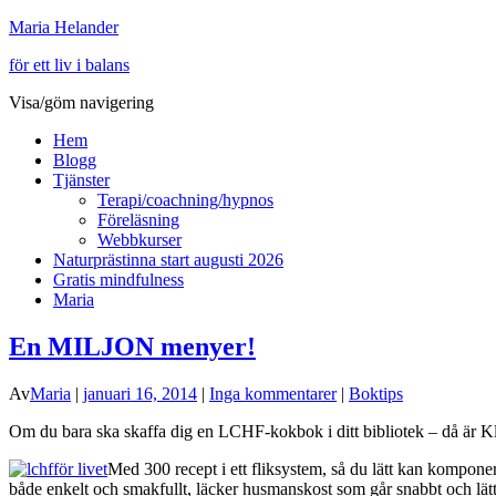
Maria Helander
för ett liv i balans
Visa/göm navigering
Hem
Blogg
Tjänster
Terapi/coachning/hypnos
Föreläsning
Webbkurser
Naturprästinna start augusti 2026
Gratis mindfulness
Maria
En MILJON menyer!
Av
Maria
|
januari 16, 2014
|
Inga kommentarer
|
Boktips
Om du bara ska skaffa dig en LCHF-kokbok i ditt bibliotek – då är K
Med 300 recept i ett fliksystem, så du lätt kan kompone
både enkelt och smakfullt, läcker husmanskost som går snabbt och lätt