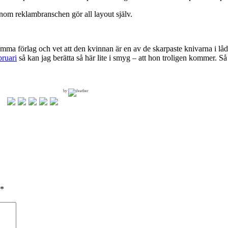
inom reklambranschen gör all layout själv.
ma förlag och vet att den kvinnan är en av de skarpaste knivarna i låda
bruari
så kan jag berätta så här lite i smyg – att hon troligen kommer. S
by
*