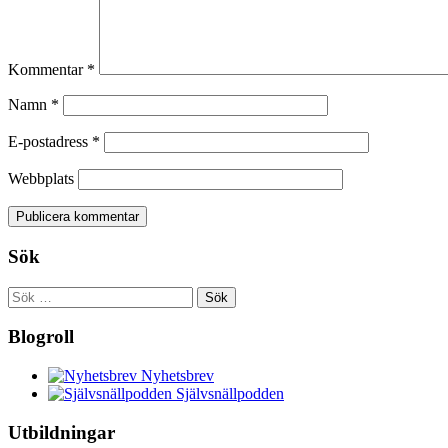
Kommentar
*
Namn
*
E-postadress
*
Webbplats
Sök
Sök
efter:
Blogroll
Nyhetsbrev
Självsnällpodden
Utbildningar