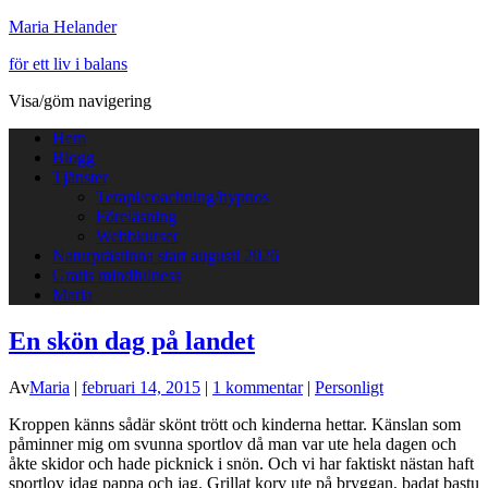
Maria Helander
för ett liv i balans
Visa/göm navigering
Hem
Blogg
Tjänster
Terapi/coachning/hypnos
Föreläsning
Webbkurser
Naturprästinna start augusti 2026
Gratis mindfulness
Maria
En skön dag på landet
Av
Maria
|
februari 14, 2015
|
1 kommentar
|
Personligt
Kroppen känns sådär skönt trött och kinderna hettar. Känslan som
påminner mig om svunna sportlov då man var ute hela dagen och
åkte skidor och hade picknick i snön. Och vi har faktiskt nästan haft
sportlov idag pappa och jag. Grillat korv ute på bryggan, badat bastu