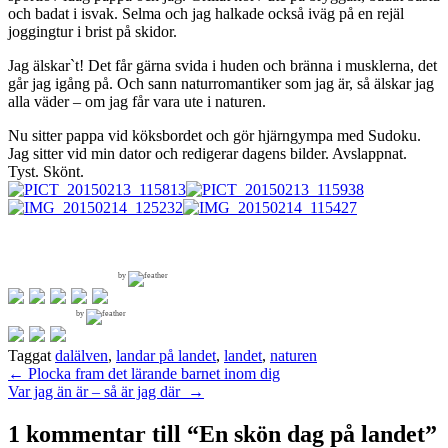
och badat i isvak. Selma och jag halkade också iväg på en rejäl
joggingtur i brist på skidor.
Jag älskar`t! Det får gärna svida i huden och bränna i musklerna, det
går jag igång på. Och sann naturromantiker som jag är, så älskar jag
alla väder – om jag får vara ute i naturen.
Nu sitter pappa vid köksbordet och gör hjärngympa med Sudoku.
Jag sitter vid min dator och redigerar dagens bilder. Avslappnat.
Tyst. Skönt.
by
by
Taggat
dalälven
,
landar på landet
,
landet
,
naturen
Inläggsnavigering
←
Plocka fram det lärande barnet inom dig
Var jag än är – så är jag där
→
1 kommentar till “
En skön dag på landet
”