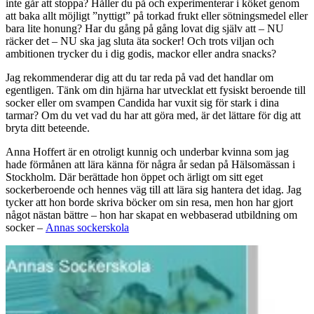
inte går att stoppa? Håller du på och experimenterar i köket genom
att baka allt möjligt ”nyttigt” på torkad frukt eller sötningsmedel eller
bara lite honung? Har du gång på gång lovat dig själv att – NU
räcker det – NU ska jag sluta äta socker! Och trots viljan och
ambitionen trycker du i dig godis, mackor eller andra snacks?
Jag rekommenderar dig att du tar reda på vad det handlar om
egentligen. Tänk om din hjärna har utvecklat ett fysiskt beroende till
socker eller om svampen Candida har vuxit sig för stark i dina
tarmar? Om du vet vad du har att göra med, är det lättare för dig att
bryta ditt beteende.
Anna Hoffert är en otroligt kunnig och underbar kvinna som jag
hade förmånen att lära känna för några år sedan på Hälsomässan i
Stockholm. Där berättade hon öppet och ärligt om sitt eget
sockerberoende och hennes väg till att lära sig hantera det idag. Jag
tycker att hon borde skriva böcker om sin resa, men hon har gjort
något nästan bättre – hon har skapat en webbaserad utbildning om
socker –
Annas sockerskola