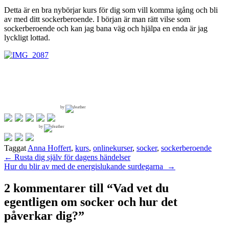
Detta är en bra nybörjar kurs för dig som vill komma igång och bli
av med ditt sockerberoende. I början är man rätt vilse som
sockerberoende och kan jag bana väg och hjälpa en enda är jag
lyckligt lottad.
by
by
Taggat
Anna Hoffert
,
kurs
,
onlinekurser
,
socker
,
sockerberoende
Inläggsnavigering
←
Rusta dig själv för dagens händelser
Hur du blir av med de energislukande surdegarna
→
2 kommentarer till “
Vad vet du
egentligen om socker och hur det
påverkar dig?
”