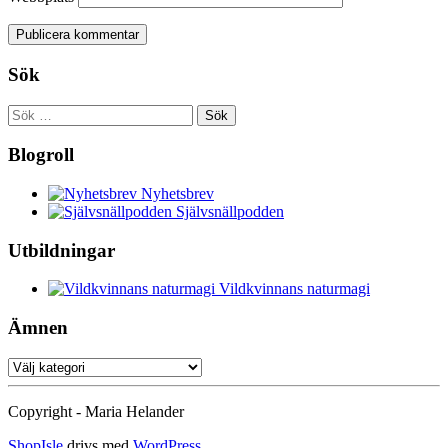
Sök
Sök
efter:
Blogroll
Nyhetsbrev
Självsnällpodden
Utbildningar
Vildkvinnans naturmagi
Ämnen
Ämnen
Copyright - Maria Helander
ShopIsle
drivs med
WordPress