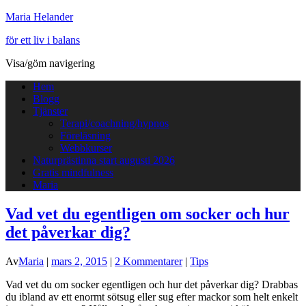
Maria Helander
för ett liv i balans
Visa/göm navigering
Hem
Blogg
Tjänster
Terapi/coachning/hypnos
Föreläsning
Webbkurser
Naturprästinna start augusti 2026
Gratis mindfulness
Maria
Vad vet du egentligen om socker och hur
det påverkar dig?
Av
Maria
|
mars 2, 2015
|
2 Kommentarer
|
Tips
Vad vet du om socker egentligen och hur det påverkar dig? Drabbas
du ibland av ett enormt sötsug eller sug efter mackor som helt enkelt