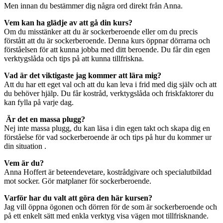
Men innan du bestämmer dig några ord direkt från Anna.
Vem kan ha glädje av att gå din kurs?
Om du misstänker att du är sockerberoende eller om du precis
förstått att du är sockerberoende. Denna kurs öppnar dörrarna och
förståelsen för att kunna jobba med ditt beroende. Du får din egen
verktygslåda och tips på att kunna tillfriskna.
Vad är det viktigaste jag kommer att lära mig?
Att du har ett eget val och att du kan leva i frid med dig själv och att
du behöver hjälp. Du får kostråd, verktygslåda och friskfaktorer du
kan fylla på varje dag.
Är det en massa plugg?
Nej inte massa plugg, du kan läsa i din egen takt och skapa dig en
förståelse för vad sockerberoende är och tips på hur du kommer ur
din situation .
Vem är du?
Anna Hoffert är beteendevetare, kostrådgivare och specialutbildad
mot socker. Gör matplaner för sockerberoende.
Varför har du valt att göra den här kursen?
Jag vill öppna ögonen och dörren för de som är sockerberoende och
på ett enkelt sätt med enkla verktyg visa vägen mot tillfrisknande.