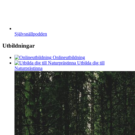
Självsnällpodden
Utbildningar
Onlineutbildning
Utbilda dig till
Naturprästinna