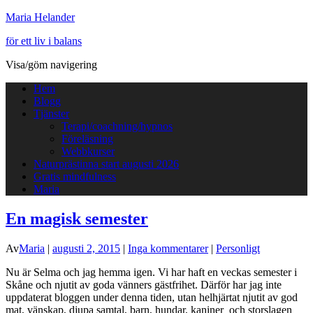
Maria Helander
för ett liv i balans
Visa/göm navigering
Hem
Blogg
Tjänster
Terapi/coachning/hypnos
Föreläsning
Webbkurser
Naturprästinna start augusti 2026
Gratis mindfulness
Maria
En magisk semester
Av
Maria
|
augusti 2, 2015
|
Inga kommentarer
|
Personligt
Nu är Selma och jag hemma igen. Vi har haft en veckas semester i
Skåne och njutit av goda vänners gästfrihet. Därför har jag inte
uppdaterat bloggen under denna tiden, utan helhjärtat njutit av god
mat, vänskap, djupa samtal, barn, hundar, kaniner och storslagen