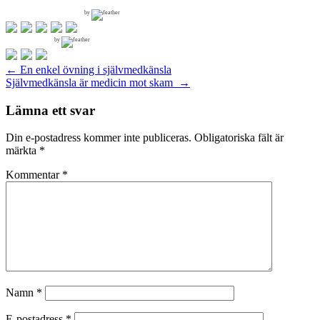
by
by
Inläggsnavigering
←
En enkel övning i självmedkänsla
Självmedkänsla är medicin mot skam
→
Lämna ett svar
Din e-postadress kommer inte publiceras.
Obligatoriska fält är
märkta
*
Kommentar
*
Namn
*
E-postadress
*