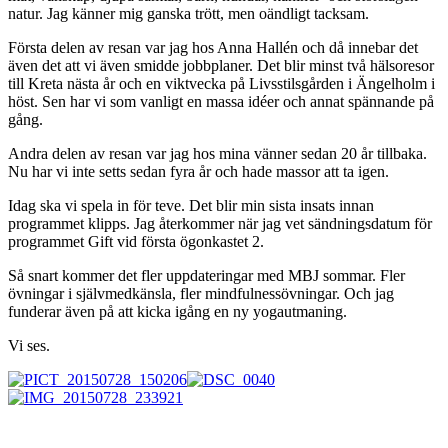
natur. Jag känner mig ganska trött, men oändligt tacksam.
Första delen av resan var jag hos Anna Hallén och då innebar det
även det att vi även smidde jobbplaner. Det blir minst två hälsoresor
till Kreta nästa år och en viktvecka på Livsstilsgården i Ängelholm i
höst. Sen har vi som vanligt en massa idéer och annat spännande på
gång.
Andra delen av resan var jag hos mina vänner sedan 20 år tillbaka.
Nu har vi inte setts sedan fyra år och hade massor att ta igen.
Idag ska vi spela in för teve. Det blir min sista insats innan
programmet klipps. Jag återkommer när jag vet sändningsdatum för
programmet Gift vid första ögonkastet 2.
Så snart kommer det fler uppdateringar med MBJ sommar. Fler
övningar i självmedkänsla, fler mindfulnessövningar. Och jag
funderar även på att kicka igång en ny yogautmaning.
Vi ses.