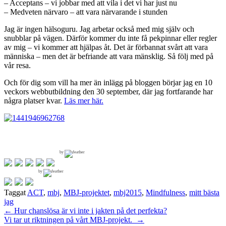
– Acceptans – vi jobbar med att vila i det vi har just nu
– Medveten närvaro – att vara närvarande i stunden
Jag är ingen hälsoguru. Jag arbetar också med mig själv och
snubblar på vägen. Därför kommer du inte få pekpinnar eller regler
av mig – vi kommer att hjälpas åt. Det är förbannat svårt att vara
människa – men det är befriande att vara mänsklig. Så följ med på
vår resa.
Och för dig som vill ha mer än inlägg på bloggen börjar jag en 10
veckors webbutbildning den 30 september, där jag fortfarande har
några platser kvar.
Läs mer här.
by
by
Taggat
ACT
,
mbj
,
MBJ-projektet
,
mbj2015
,
Mindfulness
,
mitt bästa
jag
Inläggsnavigering
←
Hur chanslösa är vi inte i jakten på det perfekta?
Vi tar ut riktningen på vårt MBJ-projekt.
→