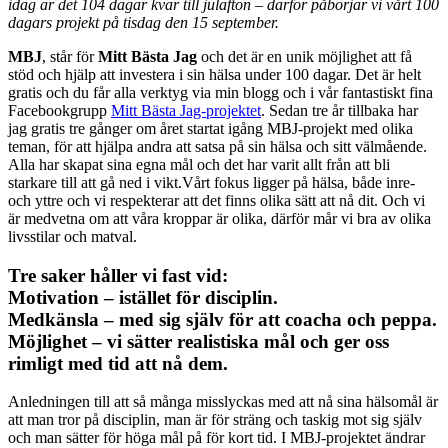
idag är det 104 dagar kvar till julafton – därför påbörjar vi vårt 100
dagars projekt på tisdag den 15 september.
MBJ
, står för
Mitt Bästa Jag
och det är en unik möjlighet att få
stöd och hjälp att investera i sin hälsa under 100 dagar. Det är helt
gratis och du får alla verktyg via min blogg och i vår fantastiskt fina
Facebookgrupp
Mitt Bästa Jag-projektet
. Sedan tre år tillbaka har
jag gratis tre gånger om året startat igång MBJ-projekt med olika
teman, för att hjälpa andra att satsa på sin hälsa och sitt välmående.
Alla har skapat sina egna mål och det har varit allt från att bli
starkare till att gå ned i vikt.Vårt fokus ligger på hälsa, både inre-
och yttre och vi respekterar att det finns olika sätt att nå dit. Och vi
är medvetna om att våra kroppar är olika, därför mår vi bra av olika
livsstilar och matval.
Tre saker håller vi fast vid:
Motivation – istället för disciplin.
Medkänsla – med sig själv för att coacha och peppa.
Möjlighet – vi sätter realistiska mål och ger oss
rimligt med tid att nå dem.
Anledningen till att så många misslyckas med att nå sina hälsomål är
att man tror på disciplin, man är för sträng och taskig mot sig själv
och man sätter för höga mål på för kort tid. I MBJ-projektet ändrar