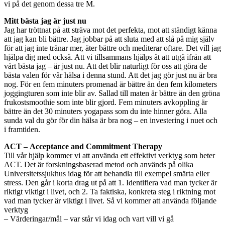
vi på det genom dessa tre M.
Mitt bästa jag är just nu
Jag har tröttnat på att sträva mot det perfekta, mot att ständigt känna
att jag kan bli bättre. Jag jobbar på att sluta med att slå på mig själv
för att jag inte tränar mer, äter bättre och mediterar oftare. Det vill jag
hjälpa dig med också. Att vi tillsammans hjälps åt att utgå ifrån att
vårt bästa jag – är just nu. Att det blir naturligt för oss att göra de
bästa valen för vår hälsa i denna stund. Att det jag gör just nu är bra
nog. För en fem minuters promenad är bättre än den fem kilometers
joggingturen som inte blir av. Sallad till maten är bättre än den gröna
frukostsmoothie som inte blir gjord. Fem minuters avkoppling är
bättre än det 30 minuters yogapass som du inte hinner göra. Alla
sunda val du gör för din hälsa är bra nog – en investering i nuet och
i framtiden.
ACT – Acceptance and Commitment ­Therapy
Till vår hjälp kommer vi att använda ett effektivt verktyg som heter
ACT. Det är forskningsbaserad metod och används på olika
Universitetssjukhus idag för att behandla till exempel smärta eller
stress. Den går i korta drag ut på att 1. Identifiera vad man tycker är
riktigt viktigt i livet, och 2. Ta faktiska, konkreta steg i riktning mot
vad man tycker är viktigt i livet. Så vi kommer att använda följande
verktyg
– Värderingar/mål – var står vi idag och vart vill vi gå