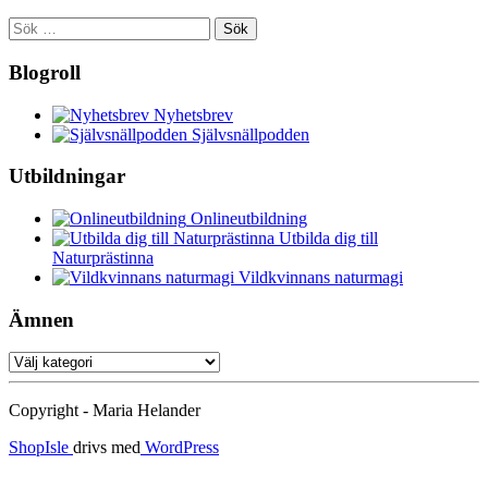
Sök
efter:
Blogroll
Nyhetsbrev
Självsnällpodden
Utbildningar
Onlineutbildning
Utbilda dig till
Naturprästinna
Vildkvinnans naturmagi
Ämnen
Ämnen
Copyright - Maria Helander
ShopIsle
drivs med
WordPress