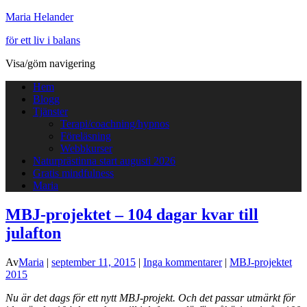
Maria Helander
för ett liv i balans
Visa/göm navigering
Hem
Blogg
Tjänster
Terapi/coachning/hypnos
Föreläsning
Webbkurser
Naturprästinna start augusti 2026
Gratis mindfulness
Maria
MBJ-projektet – 104 dagar kvar till
julafton
Av
Maria
|
september 11, 2015
|
Inga kommentarer
|
MBJ-projektet
2015
Nu är det dags för ett nytt MBJ-projekt. Och det passar utmärkt för